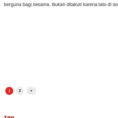
berguna bagi sesama. Bukan ditakuti karena tato di w
1
2
>
Tag