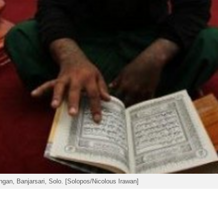
ngan, Banjarsari, Solo. [Solopos/Nicolous Irawan]