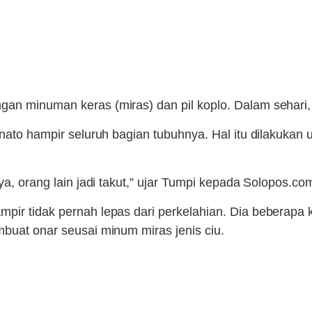
an minuman keras (miras) dan pil koplo. Dalam sehari, m
menato hampir seluruh bagian tubuhnya. Hal itu dilaku
aya, orang lain jadi takut,” ujar Tumpi kepada Solopos.c
ir tidak pernah lepas dari perkelahian. Dia beberapa ka
mbuat onar seusai minum miras jenis ciu.