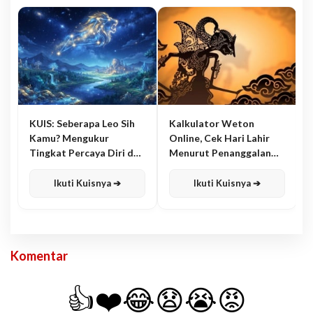
KUIS: Seberapa Leo Sih
Kalkulator Weton
Kamu? Mengukur
Online, Cek Hari Lahir
Tingkat Percaya Diri dan
Menurut Penanggalan
Karisma
Jawa
Ikuti Kuisnya ➔
Ikuti Kuisnya ➔
Komentar
👍
❤️
😂
😧
😭
😡