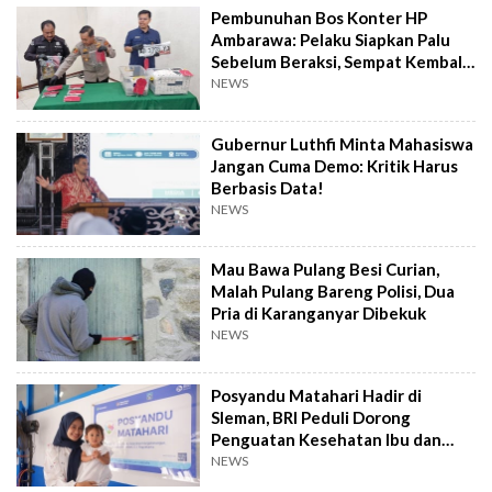
Pembunuhan Bos Konter HP
Ambarawa: Pelaku Siapkan Palu
Sebelum Beraksi, Sempat Kembali
Datangi TKP
NEWS
Gubernur Luthfi Minta Mahasiswa
Jangan Cuma Demo: Kritik Harus
Berbasis Data!
NEWS
Mau Bawa Pulang Besi Curian,
Malah Pulang Bareng Polisi, Dua
Pria di Karanganyar Dibekuk
NEWS
Posyandu Matahari Hadir di
Sleman, BRI Peduli Dorong
Penguatan Kesehatan Ibu dan
Anak
NEWS