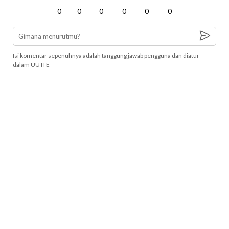
0
0
0
0
0
0
Isi komentar sepenuhnya adalah tanggung jawab pengguna dan diatur
dalam UU ITE