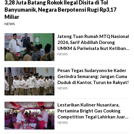
3,28 Juta Batang Rokok Ilegal Disita di Tol
Banyumanik, Negara Berpotensi Rugi Rp3,17
Miliar
NEWS
Jateng Tuan Rumah MTQ Nasional
2026, Sarif Abdillah Dorong
UMKM & Pariwisata Ikut Ketiban
Berkah
NEWS
Pesan Tegas Sudaryono ke Kader
Gerindra Semarang: Jangan Cuma
Duduk di Kantor, Turun ke Rakyat!
NEWS
Lestarikan Kuliner Nusantara,
Pertamina Bright Gas Cooking
Competition Tegal Lahirkan Juara
Baru
NEWS