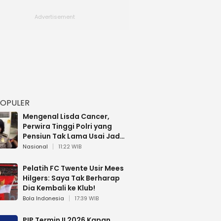
POPULER
Mengenal Lisda Cancer,
Perwira Tinggi Polri yang
Pensiun Tak Lama Usai Jadi
Brigjen
Nasional
11:22 WIB
Pelatih FC Twente Usir Mees
Hilgers: Saya Tak Berharap
Dia Kembali ke Klub!
Bola Indonesia
17:39 WIB
PIP Termin II 2026 Kapan