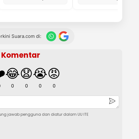
terkini Suara.com di:
Komentar
️
😂
😧
😭
😡
0
0
0
0
0
ung jawab pengguna dan diatur dalam UU ITE