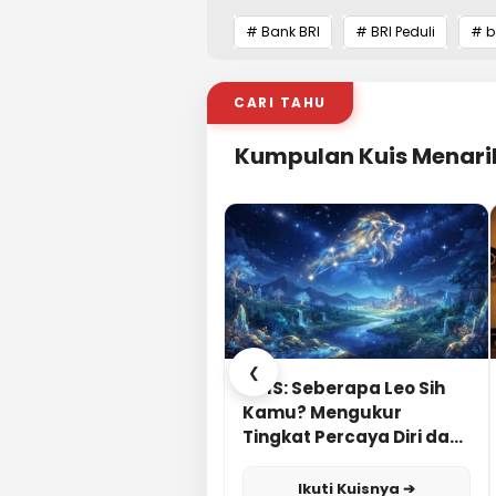
# Bank BRI
# BRI Peduli
# b
CARI TAHU
Kumpulan Kuis Menari
❮
KUIS: Seberapa Leo Sih
Kamu? Mengukur
Tingkat Percaya Diri dan
Karisma
Ikuti Kuisnya ➔