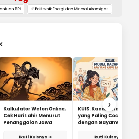
antuan BRI
# Politeknik Energi dan Mineral Akamigas
k
❯
Kalkulator Weton Online,
KUIS: Kacamata Apa
Cek Hari Lahir Menurut
yang Paling Cocok
Penanggalan Jawa
dengan Gayamu?
Ikuti Kuisnya ➔
Ikuti Kuisnya ➔