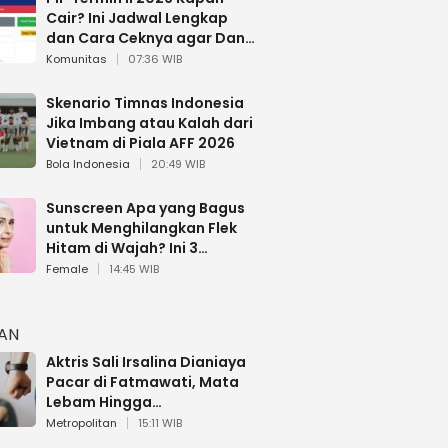
Cair? Ini Jadwal Lengkap
dan Cara Ceknya agar Dana
Tidak Hangus!
Komunitas
07:36 WIB
Skenario Timnas Indonesia
Jika Imbang atau Kalah dari
Vietnam di Piala AFF 2026
Bola Indonesia
20:49 WIB
Sunscreen Apa yang Bagus
untuk Menghilangkan Flek
Hitam di Wajah? Ini 3
Rekomendasi sesuai Review
Female
14:45 WIB
HAN
Aktris Sali Irsalina Dianiaya
Pacar di Fatmawati, Mata
Lebam Hingga
Diselamatkan Polantas
Metropolitan
15:11 WIB