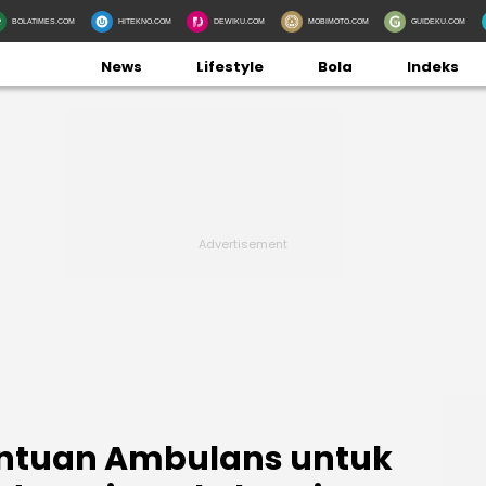
BOLATIMES.COM
HITEKNO.COM
DEWIKU.COM
MOBIMOTO.COM
GUIDEKU.COM
News
Lifestyle
Bola
Indeks
antuan Ambulans untuk