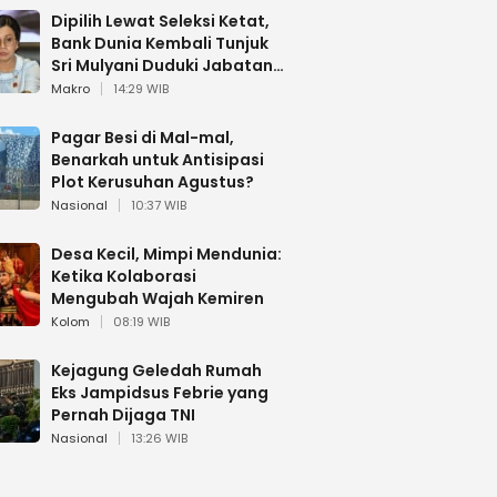
Dipilih Lewat Seleksi Ketat,
Bank Dunia Kembali Tunjuk
Sri Mulyani Duduki Jabatan
Strategis
Makro
14:29 WIB
Pagar Besi di Mal-mal,
Benarkah untuk Antisipasi
Plot Kerusuhan Agustus?
Nasional
10:37 WIB
Desa Kecil, Mimpi Mendunia:
Ketika Kolaborasi
Mengubah Wajah Kemiren
Kolom
08:19 WIB
Kejagung Geledah Rumah
Eks Jampidsus Febrie yang
Pernah Dijaga TNI
Nasional
13:26 WIB