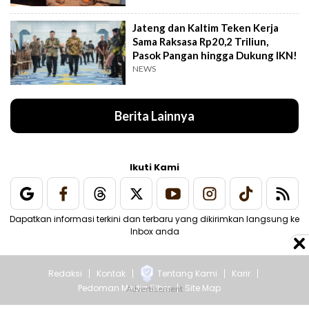
Jateng dan Kaltim Teken Kerja
Sama Raksasa Rp20,2 Triliun,
Pasok Pangan hingga Dukung IKN!
NEWS
Berita Lainnya
Ikuti Kami
Dapatkan informasi terkini dan terbaru yang dikirimkan langsung ke
Inbox anda
Redaksi
Kontak
Tentang Kami
Karir
Pedoman Media Siber
Site Map