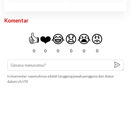
Komentar
👍
❤️
😂
😧
😭
😡
0
0
0
0
0
0
Isi komentar sepenuhnya adalah tanggung jawab pengguna dan diatur
dalam UU ITE