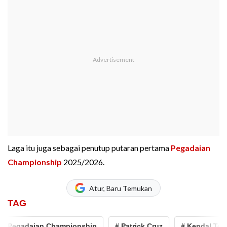
Laga itu juga sebagai penutup putaran pertama
Pegadaian
Championship
2025/2026.
Atur, Baru Temukan
TAG
Pegadaian Championship
# Patrick Cruz
# Kendal Torna