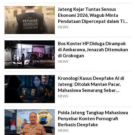
Jateng Kejar Tuntas Sensus
Ekonomi 2026, Wagub Minta
Pendataan Dipercepat dalam Tiga
Pekan
NEWS
Bos Konter HP Diduga Dirampok
di Ambarawa, Jenazah Ditemukan
di Grobogan
NEWS
Kronologi Kasus Deepfake AI di
Jateng: Ditolak Mantan Pacar,
Mahasiswa Semarang Sebar
Konten Porno
NEWS
Polda Jateng Tangkap Mahasiswa
Penyebar Konten Pornografi
Berbasis Deepfake
NEWS