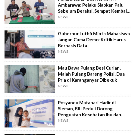
Ambarawa: Pelaku Siapkan Palu
Sebelum Beraksi, Sempat Kembali
Datangi TKP
NEWS
Gubernur Luthfi Minta Mahasiswa
Jangan Cuma Demo: Kritik Harus
Berbasis Data!
NEWS
Mau Bawa Pulang Besi Curian,
Malah Pulang Bareng Polisi, Dua
Pria di Karanganyar Dibekuk
NEWS
Posyandu Matahari Hadir di
Sleman, BRI Peduli Dorong
Penguatan Kesehatan Ibu dan
Anak
NEWS