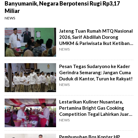
Banyumanik, Negara Berpotensi Rugi Rp3,17
Miliar
NEWS
Jateng Tuan Rumah MTQ Nasional
2026, Sarif Abdillah Dorong
UMKM & Pariwisata Ikut Ketiban
Berkah
NEWS
Pesan Tegas Sudaryono ke Kader
Gerindra Semarang: Jangan Cuma
Duduk di Kantor, Turun ke Rakyat!
NEWS
Lestarikan Kuliner Nusantara,
Pertamina Bright Gas Cooking
Competition Tegal Lahirkan Juara
Baru
NEWS
Pembunuhan Bos Konter HP