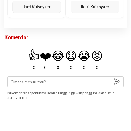
Karisma
Jawa
Ikuti Kuisnya ➔
Ikuti Kuisnya ➔
Komentar
👍
❤️
😂
😧
😭
😡
0
0
0
0
0
0
Isi komentar sepenuhnya adalah tanggung jawab pengguna dan diatur
dalam UU ITE