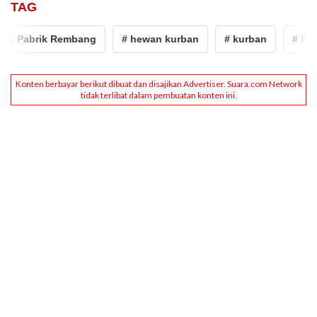
TAG
 Pabrik Rembang
# hewan kurban
# kurban
# PT Se