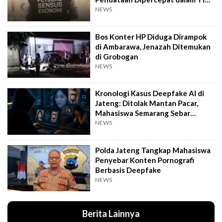
Pekan
NEWS
Bos Konter HP Diduga Dirampok
di Ambarawa, Jenazah Ditemukan
di Grobogan
NEWS
Kronologi Kasus Deepfake AI di
Jateng: Ditolak Mantan Pacar,
Mahasiswa Semarang Sebar
Konten Porno
NEWS
Polda Jateng Tangkap Mahasiswa
Penyebar Konten Pornografi
Berbasis Deepfake
NEWS
Berita Lainnya