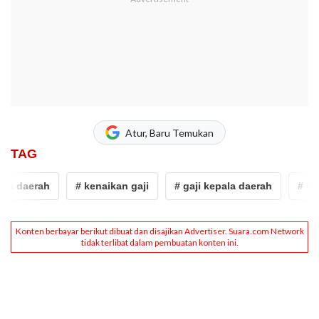
Atur, Baru Temukan
TAG
a daerah
# kenaikan gaji
# gaji kepala daerah
# kepa