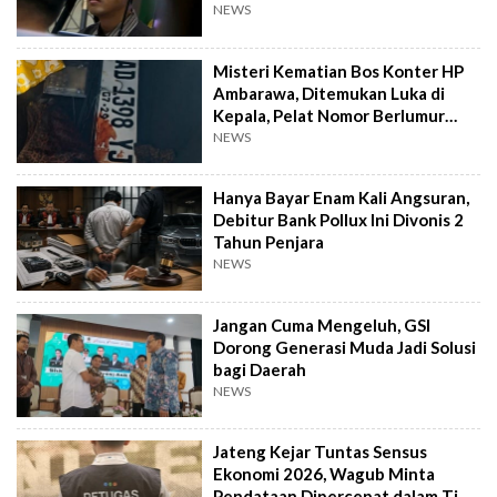
NEWS
Misteri Kematian Bos Konter HP
Ambarawa, Ditemukan Luka di
Kepala, Pelat Nomor Berlumur
Darah
NEWS
Hanya Bayar Enam Kali Angsuran,
Debitur Bank Pollux Ini Divonis 2
Tahun Penjara
NEWS
Jangan Cuma Mengeluh, GSI
Dorong Generasi Muda Jadi Solusi
bagi Daerah
NEWS
Jateng Kejar Tuntas Sensus
Ekonomi 2026, Wagub Minta
Pendataan Dipercepat dalam Tiga