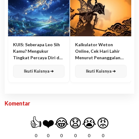
KUIS: Seberapa Leo Sih
Kalkulator Weton
Kamu? Mengukur
Online, Cek Hari Lahir
Tingkat Percaya Diri dan
Menurut Penanggalan
Karisma
Jawa
Ikuti Kuisnya ➔
Ikuti Kuisnya ➔
Komentar
👍
❤️
😂
😧
😭
😡
0
0
0
0
0
0