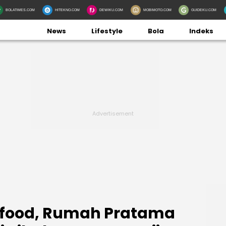
BOLATIMES.COM
HITEKNO.COM
DEWIKU.COM
MOBIMOTO.COM
GUIDEKU.COM
News
Lifestyle
Bola
Indeks
lfood, Rumah Pratama