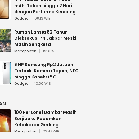
mAh, Tahan hingga 2 Hari
dengan Performa Kencang
Gadget
08:13 WIB
Rumah Lansia 82 Tahun
Dieksekusi PN Jakbar Meski
Masih Sengketa
Metropolitan
19:31 WIB
6 HP Samsung Rp2 Jutaan
Terbaik: Kamera Tajam, NFC
hingga Koneksi 5G
Gadget
10:30 WIB
HAN
100 Personel Damkar Masih
Berjibaku Padamkan
Kebakaran Gedung
Bapenda DKI
Metropolitan
23:47 WIB