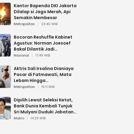
Kantor Bapenda DKI Jakarta
Dilalap si Jago Merah, Api
Semakin Membesar
Metropolitan
23:40 WIB
Bocoran Reshuffle Kabinet
Agustus: Norman Joesoef
Bakal Dilantik Jadi
Wamenhan RI
Nasional
17:49 WIB
Aktris Sali Irsalina Dianiaya
Pacar di Fatmawati, Mata
Lebam Hingga
Diselamatkan Polantas
Metropolitan
15:11 WIB
Dipilih Lewat Seleksi Ketat,
Bank Dunia Kembali Tunjuk
Sri Mulyani Duduki Jabatan
Strategis
Makro
14:29 WIB