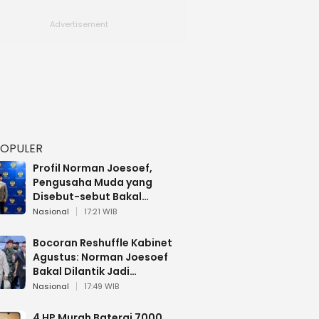
POPULER
Profil Norman Joesoef,
Pengusaha Muda yang
Disebut-sebut Bakal
Dilantik Jadi Wamenhan RI
Nasional
17:21 WIB
Bocoran Reshuffle Kabinet
Agustus: Norman Joesoef
Bakal Dilantik Jadi
Wamenhan RI
Nasional
17:49 WIB
4 HP Murah Baterai 7000