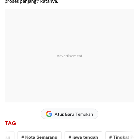
proses panjang," katanya.
Atur, Baru Temukan
TAG
an
# Kota Semarang
# jawa tengah
# Tingkat Penga