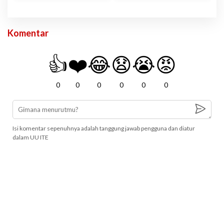
Komentar
👍
❤️
😂
😧
😭
😡
0
0
0
0
0
0
Isi komentar sepenuhnya adalah tanggung jawab pengguna dan diatur
dalam UU ITE