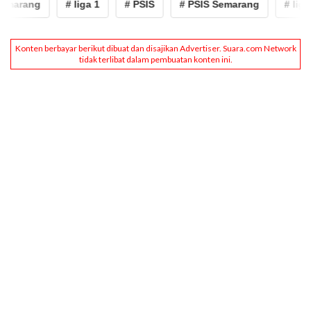
emarang
# liga 1
# PSIS
# PSIS Semarang
# liga 