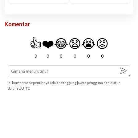
Komentar
👍
❤️
😂
😧
😭
😡
0
0
0
0
0
0
Isi komentar sepenuhnya adalah tanggung jawab pengguna dan diatur
dalam UU ITE