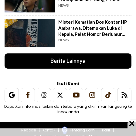
NEWS
Misteri Kematian Bos Konter HP
Ambarawa, Ditemukan Luka di
Kepala, Pelat Nomor Berlumur
Darah
NEWS
Berita Lainnya
Ikuti Kami
Dapatkan informasi terkini dan terbaru yang dikirimkan langsung ke
Inbox anda
Redaksi
Kontak
Tentang Kami
Karir