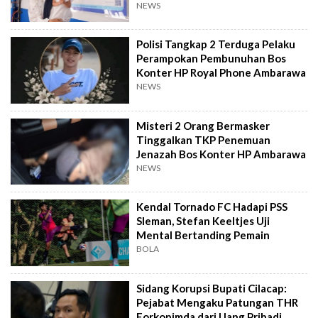
Anak
NEWS
Polisi Tangkap 2 Terduga Pelaku
Perampokan Pembunuhan Bos
Konter HP Royal Phone Ambarawa
NEWS
Misteri 2 Orang Bermasker
Tinggalkan TKP Penemuan
Jenazah Bos Konter HP Ambarawa
NEWS
Kendal Tornado FC Hadapi PSS
Sleman, Stefan Keeltjes Uji
Mental Bertanding Pemain
BOLA
Sidang Korupsi Bupati Cilacap:
Pejabat Mengaku Patungan THR
Forkopimda dari Uang Pribadi