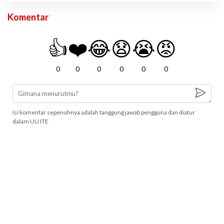
Komentar
👍
❤️
😂
😧
😭
😡
0
0
0
0
0
0
Isi komentar sepenuhnya adalah tanggung jawab pengguna dan diatur
dalam UU ITE