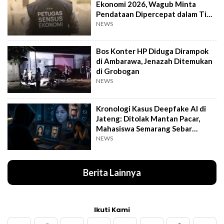
Ekonomi 2026, Wagub Minta
Pendataan Dipercepat dalam Tiga
Pekan
NEWS
Bos Konter HP Diduga Dirampok
di Ambarawa, Jenazah Ditemukan
di Grobogan
NEWS
Kronologi Kasus Deepfake AI di
Jateng: Ditolak Mantan Pacar,
Mahasiswa Semarang Sebar
Konten Porno
NEWS
Berita Lainnya
Ikuti Kami