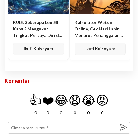
KUIS: Seberapa Leo Sih
Kalkulator Weton
Kamu? Mengukur
Online, Cek Hari Lahir
Tingkat Percaya Diri dan
Menurut Penanggalan
Karisma
Jawa
Ikuti Kuisnya ➔
Ikuti Kuisnya ➔
Komentar
👍
❤️
😂
😧
😭
😡
0
0
0
0
0
0