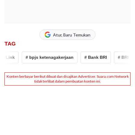
Atur, Baru Temukan
TAG
ILink
# bpjs ketenagakerjaan
# Bank BRI
# BRI