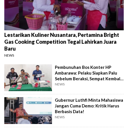
Lestarikan Kuliner Nusantara, Pertamina Bright
Gas Cooking Competition Tegal Lahirkan Juara
Baru
NEWS
Pembunuhan Bos Konter HP
Ambarawa: Pelaku Siapkan Palu
Sebelum Beraksi, Sempat Kembali
Datangi TKP
NEWS
Gubernur Luthfi Minta Mahasiswa
Jangan Cuma Demo: Kritik Harus
Berbasis Data!
NEWS