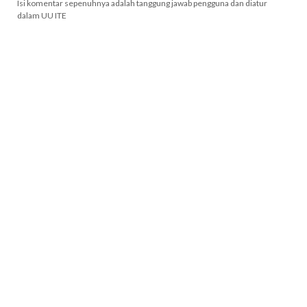
Isi komentar sepenuhnya adalah tanggung jawab pengguna dan diatur
dalam UU ITE