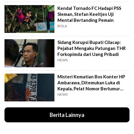
Kendal Tornado FC Hadapi PSS
Sleman, Stefan Keeltjes Uji
Mental Bertanding Pemain
BOLA
Sidang Korupsi Bupati Cilacap:
Pejabat Mengaku Patungan THR
Forkopimda dari Uang Pribadi
NEWS
Misteri Kematian Bos Konter HP
Ambarawa, Ditemukan Luka di
Kepala, Pelat Nomor Berlumur
Darah
NEWS
Berita Lainnya