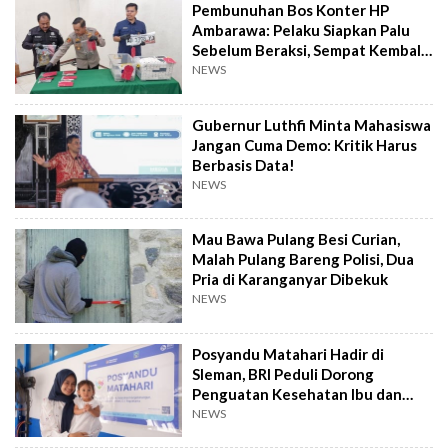
Pembunuhan Bos Konter HP
Ambarawa: Pelaku Siapkan Palu
Sebelum Beraksi, Sempat Kembali
Datangi TKP
NEWS
Gubernur Luthfi Minta Mahasiswa
Jangan Cuma Demo: Kritik Harus
Berbasis Data!
NEWS
Mau Bawa Pulang Besi Curian,
Malah Pulang Bareng Polisi, Dua
Pria di Karanganyar Dibekuk
NEWS
Posyandu Matahari Hadir di
Sleman, BRI Peduli Dorong
Penguatan Kesehatan Ibu dan
Anak
NEWS