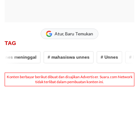
Atur, Baru Temukan
TAG
es meninggal
# mahasiswa unnes
# Unnes
# Iko Ju