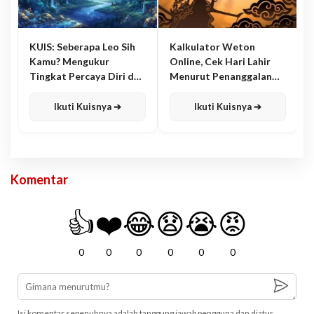
KUIS: Seberapa Leo Sih
Kalkulator Weton
Kamu? Mengukur
Online, Cek Hari Lahir
Tingkat Percaya Diri dan
Menurut Penanggalan
Karisma
Jawa
Ikuti Kuisnya ➔
Ikuti Kuisnya ➔
Komentar
👍
❤️
😂
😧
😭
😡
0
0
0
0
0
0
Isi komentar sepenuhnya adalah tanggung jawab pengguna dan diatur