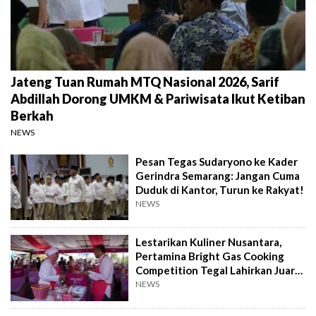
Jateng Tuan Rumah MTQ Nasional 2026, Sarif
Abdillah Dorong UMKM & Pariwisata Ikut Ketiban
Berkah
NEWS
Pesan Tegas Sudaryono ke Kader
Gerindra Semarang: Jangan Cuma
Duduk di Kantor, Turun ke Rakyat!
NEWS
Lestarikan Kuliner Nusantara,
Pertamina Bright Gas Cooking
Competition Tegal Lahirkan Juara
Baru
NEWS