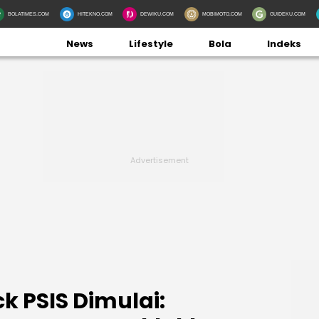
BOLATIMES.COM
HITEKNO.COM
DEWIKU.COM
MOBIMOTO.COM
GUIDEKU.COM
News
Lifestyle
Bola
Indeks
 PSIS Dimulai: