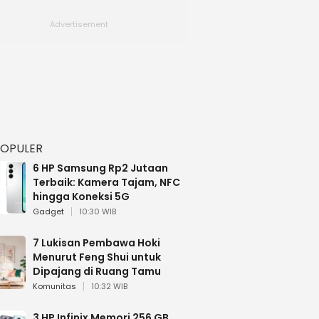
POPULER
6 HP Samsung Rp2 Jutaan
Terbaik: Kamera Tajam, NFC
hingga Koneksi 5G
Gadget
10:30 WIB
7 Lukisan Pembawa Hoki
Menurut Feng Shui untuk
Dipajang di Ruang Tamu
Komunitas
10:32 WIB
3 HP Infinix Memori 256 GB