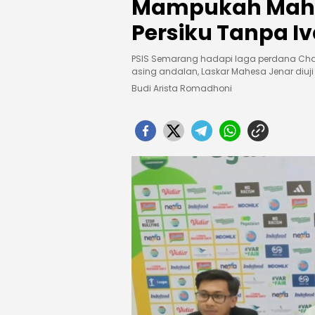
Mampukah Mahe
Persiku Tanpa I
PSIS Semarang hadapi laga perdana Cham
asing andalan, Laskar Mahesa Jenar diuj
Budi Arista Romadhoni