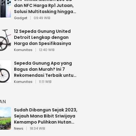
dan NFC Harga Rp1 Jutaan,
Solusi Multitasking hingga
Gaming
Gadget
09:49 WIB
12 Sepeda Gunung United
Detroit Lengkap dengan
Harga dan Spesifikasinya
Komunitas
12:40 WIB
Sepeda Gunung Apa yang
Bagus dan Murah? Ini 7
Rekomendasi Terbaik untuk
Pemula
Komunitas
11:11 WIB
HAN
Sudah Dibangun Sejak 2023,
Sejauh Mana Bibit Sriwijaya
Kemampo Pulihkan Hutan
Sumsel?
News
18:34 WIB