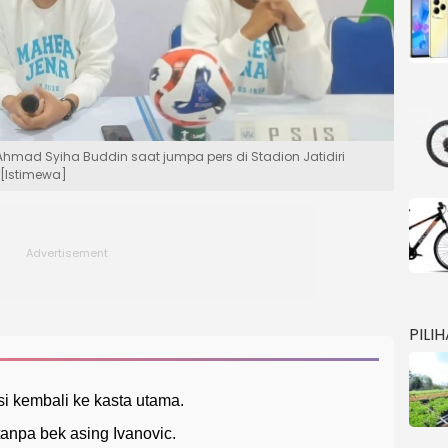
Ahmad Syiha Buddin saat jumpa pers di Stadion Jatidiri
 [Istimewa]
PILI
i kembali ke kasta utama.
anpa bek asing Ivanovic.