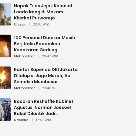
Napak Tilas Jejak Kolonial
Londo Ireng di Makam
Kherkof Purworejo
Ulasan
20:10 WIB
100 Personel Damkar Masih
Berjibaku Padamkan
Kebakaran Gedung
Bapenda DKI
Metropolitan
23:47 WIB
Kantor Bapenda DKI Jakarta
Dilalap si Jago Merah, Api
Semakin Membesar
Metropolitan
23:40 WIB
Bocoran Reshuffle Kabinet
Agustus: Norman Joesoef
Bakal Dilantik Jadi
Wamenhan RI
Nasional
17:49 WIB