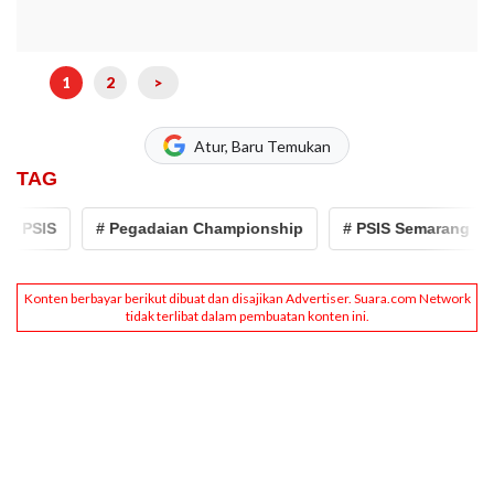
1
2
>
Atur, Baru Temukan
TAG
 PSIS
# Pegadaian Championship
# PSIS Semarang