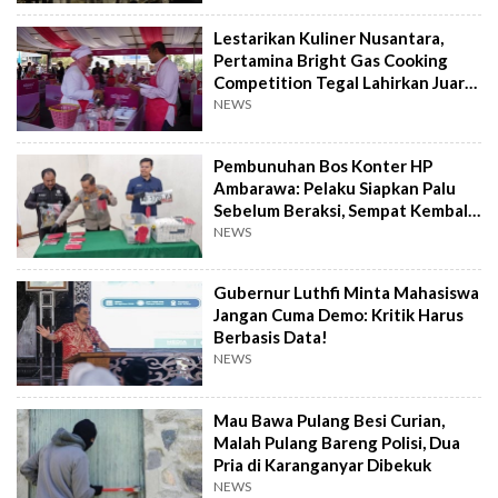
Lestarikan Kuliner Nusantara,
Pertamina Bright Gas Cooking
Competition Tegal Lahirkan Juara
Baru
NEWS
Pembunuhan Bos Konter HP
Ambarawa: Pelaku Siapkan Palu
Sebelum Beraksi, Sempat Kembali
Datangi TKP
NEWS
Gubernur Luthfi Minta Mahasiswa
Jangan Cuma Demo: Kritik Harus
Berbasis Data!
NEWS
Mau Bawa Pulang Besi Curian,
Malah Pulang Bareng Polisi, Dua
Pria di Karanganyar Dibekuk
NEWS