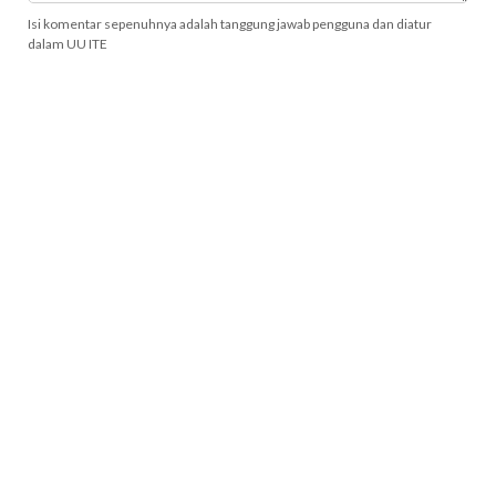
Isi komentar sepenuhnya adalah tanggung jawab pengguna dan diatur
dalam UU ITE