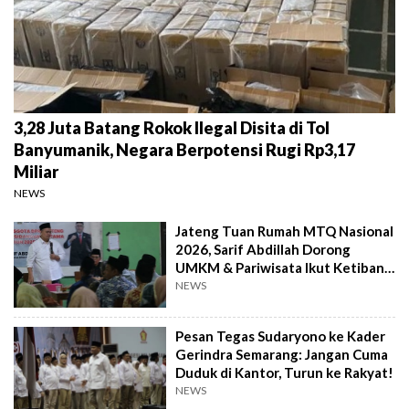
3,28 Juta Batang Rokok Ilegal Disita di Tol
Banyumanik, Negara Berpotensi Rugi Rp3,17
Miliar
NEWS
Jateng Tuan Rumah MTQ Nasional
2026, Sarif Abdillah Dorong
UMKM & Pariwisata Ikut Ketiban
Berkah
NEWS
Pesan Tegas Sudaryono ke Kader
Gerindra Semarang: Jangan Cuma
Duduk di Kantor, Turun ke Rakyat!
NEWS