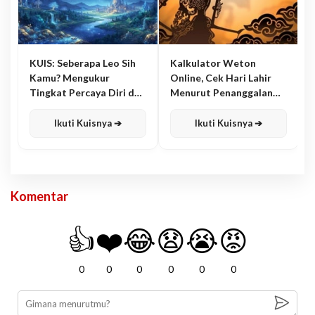
KUIS: Seberapa Leo Sih
Kalkulator Weton
Kamu? Mengukur
Online, Cek Hari Lahir
Tingkat Percaya Diri dan
Menurut Penanggalan
Karisma
Jawa
Ikuti Kuisnya ➔
Ikuti Kuisnya ➔
Komentar
👍
❤️
😂
😧
😭
😡
0
0
0
0
0
0