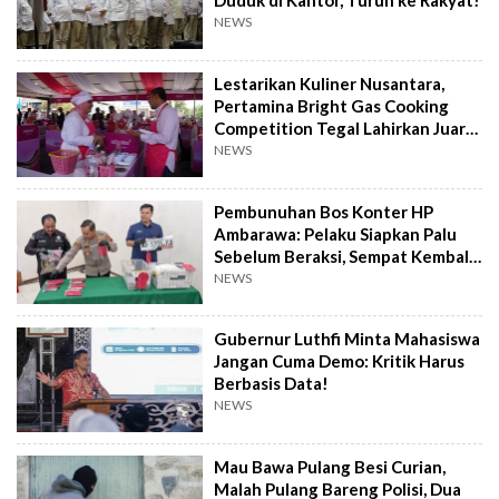
Duduk di Kantor, Turun ke Rakyat!
NEWS
Lestarikan Kuliner Nusantara,
Pertamina Bright Gas Cooking
Competition Tegal Lahirkan Juara
Baru
NEWS
Pembunuhan Bos Konter HP
Ambarawa: Pelaku Siapkan Palu
Sebelum Beraksi, Sempat Kembali
Datangi TKP
NEWS
Gubernur Luthfi Minta Mahasiswa
Jangan Cuma Demo: Kritik Harus
Berbasis Data!
NEWS
Mau Bawa Pulang Besi Curian,
Malah Pulang Bareng Polisi, Dua