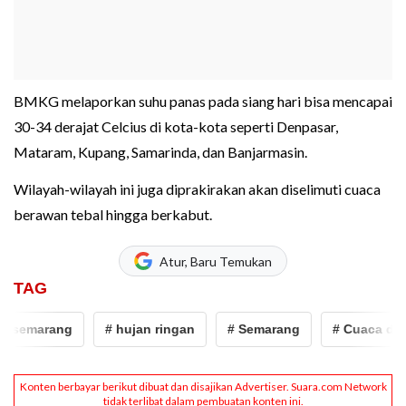
BMKG melaporkan suhu panas pada siang hari bisa mencapai
30-34 derajat Celcius di kota-kota seperti Denpasar,
Mataram, Kupang, Samarinda, dan Banjarmasin.
Wilayah-wilayah ini juga diprakirakan akan diselimuti cuaca
berawan tebal hingga berkabut.
Atur, Baru Temukan
TAG
 semarang
# hujan ringan
# Semarang
# Cuaca di se