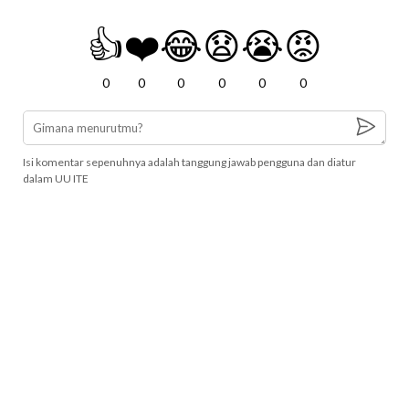
👍
❤️
😂
😧
😭
😡
0
0
0
0
0
0
Isi komentar sepenuhnya adalah tanggung jawab pengguna dan diatur
dalam UU ITE