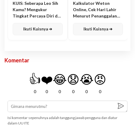
KUIS: Seberapa Leo Sih
Kalkulator Weton
Kamu? Mengukur
Online, Cek Hari Lahir
Tingkat Percaya Diri dan
Menurut Penanggalan
Karisma
Jawa
Ikuti Kuisnya ➔
Ikuti Kuisnya ➔
Komentar
👍
❤️
😂
😧
😭
😡
0
0
0
0
0
0
Isi komentar sepenuhnya adalah tanggung jawab pengguna dan diatur
dalam UU ITE