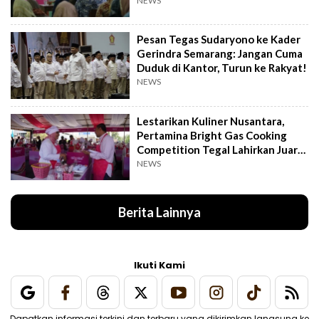
Berkah
NEWS
Pesan Tegas Sudaryono ke Kader
Gerindra Semarang: Jangan Cuma
Duduk di Kantor, Turun ke Rakyat!
NEWS
Lestarikan Kuliner Nusantara,
Pertamina Bright Gas Cooking
Competition Tegal Lahirkan Juara
Baru
NEWS
Berita Lainnya
Ikuti Kami
Dapatkan informasi terkini dan terbaru yang dikirimkan langsung ke