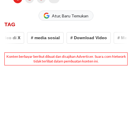
Atur, Baru Temukan
TAG
eo di X
# media sosial
# Download Video
# Media so