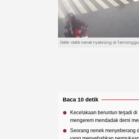
Detik-detik nenek nyebrang di Temang
Baca 10 detik
Kecelakaan beruntun terjadi di
mengerem mendadak demi memb
Seorang nenek menyeberang deng
yang menyebabkan permukaan j