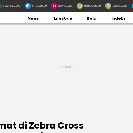
BOLATIMES.COM
HITEKNO.COM
DEWIKU.COM
MOBIMOTO.COM
GUIDEKU.COM
News
Lifestyle
Bola
Indeks
mat di Zebra Cross