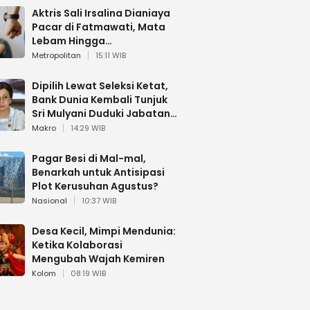
Aktris Sali Irsalina Dianiaya
Pacar di Fatmawati, Mata
Lebam Hingga
Diselamatkan Polantas
Metropolitan
15:11 WIB
Dipilih Lewat Seleksi Ketat,
Bank Dunia Kembali Tunjuk
Sri Mulyani Duduki Jabatan
Strategis
Makro
14:29 WIB
Pagar Besi di Mal-mal,
Benarkah untuk Antisipasi
Plot Kerusuhan Agustus?
Nasional
10:37 WIB
Desa Kecil, Mimpi Mendunia:
Ketika Kolaborasi
Mengubah Wajah Kemiren
Kolom
08:19 WIB