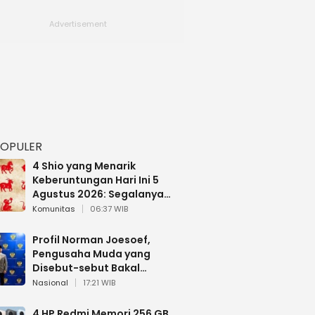
POPULER
4 Shio yang Menarik
Keberuntungan Hari Ini 5
Agustus 2026: Segalanya
Berjalan Lancar
Komunitas
06:37 WIB
Profil Norman Joesoef,
Pengusaha Muda yang
Disebut-sebut Bakal
Dilantik Jadi Wamenhan RI
Nasional
17:21 WIB
4 HP Redmi Memori 256 GB