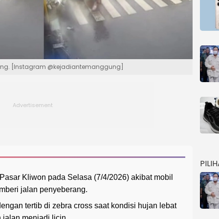
gung. [Instagram @kejadiantemanggung]
PILI
 Pasar Kliwon pada Selasa (7/4/2026) akibat mobil
eri jalan penyeberang.
an tertib di zebra cross saat kondisi hujan lebat
alan menjadi licin.