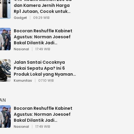
dan Kamera Jernih Harga
Rp1 Jutaan, Cocok untuk
Multitasking
Gadget
09:29 WIB
Bocoran Reshuffle Kabinet
Agustus: Norman Joesoef
Bakal Dilantik Jadi
Wamenhan RI
Nasional
17:49 WIB
Jalan Santai Cocoknya
Pakai Sepatu Apa? Ini 6
Produk Lokal yang Nyaman
Buat 17 Agustusan
Komunitas
07:10 WIB
HAN
Bocoran Reshuffle Kabinet
Agustus: Norman Joesoef
Bakal Dilantik Jadi
Wamenhan RI
Nasional
17:49 WIB