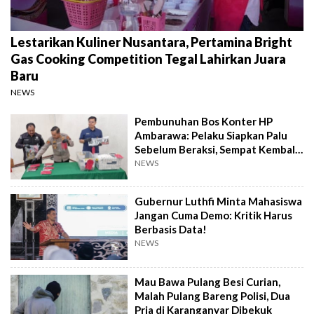
Lestarikan Kuliner Nusantara, Pertamina Bright
Gas Cooking Competition Tegal Lahirkan Juara
Baru
NEWS
Pembunuhan Bos Konter HP
Ambarawa: Pelaku Siapkan Palu
Sebelum Beraksi, Sempat Kembali
Datangi TKP
NEWS
Gubernur Luthfi Minta Mahasiswa
Jangan Cuma Demo: Kritik Harus
Berbasis Data!
NEWS
Mau Bawa Pulang Besi Curian,
Malah Pulang Bareng Polisi, Dua
Pria di Karanganyar Dibekuk