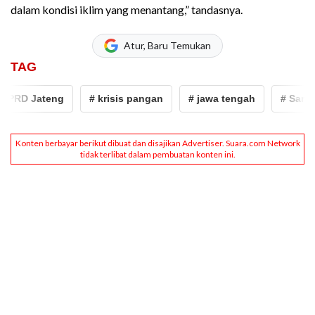
dalam kondisi iklim yang menantang,” tandasnya.
Atur, Baru Temukan
TAG
RD Jateng
# krisis pangan
# jawa tengah
# Sarif Abd