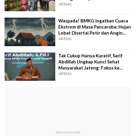
JATENG
Waspada! BMKG Ingatkan Cuaca
Ekstrem di Masa Pancaroba: Hujan
Lebat Disertai Petir dan Angin
Kencang
JATENG
Tak Cukup Hanya Kuratif, Sarif
Abdillah Ungkap Kunci Sehat
Masyarakat Jateng: Fokus ke
Preventif!
JATENG