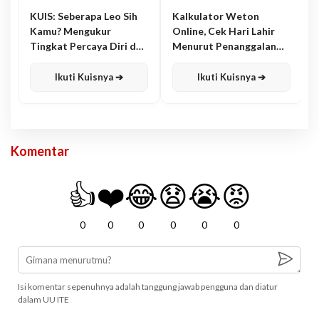
KUIS: Seberapa Leo Sih
Kalkulator Weton
Kamu? Mengukur
Online, Cek Hari Lahir
Tingkat Percaya Diri dan
Menurut Penanggalan
Karisma
Jawa
Ikuti Kuisnya ➔
Ikuti Kuisnya ➔
Komentar
👍
❤️
😂
😧
😭
😡
0
0
0
0
0
0
Isi komentar sepenuhnya adalah tanggung jawab pengguna dan diatur
dalam UU ITE