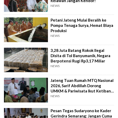
Relawan Jangan Kendor!
NEWS
Petani Jateng Mulai Beralih ke
Pompa Tenaga Surya, Hemat Biaya
Produksi
NEWS
3,28 Juta Batang Rokok Ilegal
Disita di Tol Banyumanik, Negara
Berpotensi Rugi Rp3,17 Miliar
NEWS
Jateng Tuan Rumah MTQ Nasional
2026, Sarif Abdillah Dorong
UMKM & Pariwisata Ikut Ketiban
Berkah
NEWS
Pesan Tegas Sudaryono ke Kader
Gerindra Semarang: Jangan Cuma