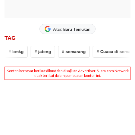
Atur, Baru Temukan
TAG
# bmkg
# jateng
# semarang
# Cuaca di semarang