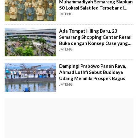
Muhammadiyah Semarang Siapkan
50 Lokasi Salat Ied Tersebar di
Penjuru Kota
JATENG
Ada Tempat Hiling Baru, 23
Semarang Shopping Center Resmi
Buka dengan Konsep Oase yang
Bikin Fomo
JATENG
Dampingi Prabowo Panen Raya,
Ahmad Luthfi Sebut Budidaya
Udang Memiliki Prospek Bagus
JATENG