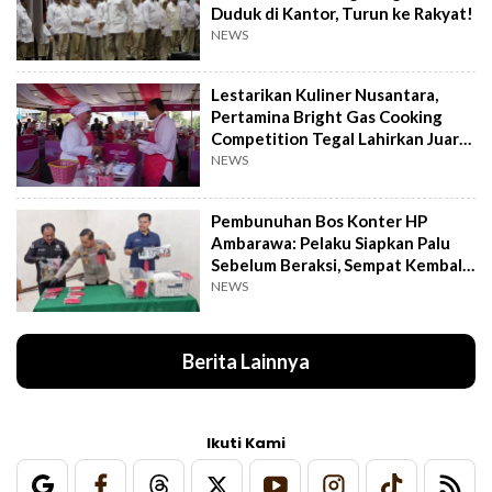
Duduk di Kantor, Turun ke Rakyat!
NEWS
Lestarikan Kuliner Nusantara,
Pertamina Bright Gas Cooking
Competition Tegal Lahirkan Juara
Baru
NEWS
Pembunuhan Bos Konter HP
Ambarawa: Pelaku Siapkan Palu
Sebelum Beraksi, Sempat Kembali
Datangi TKP
NEWS
Berita Lainnya
Ikuti Kami