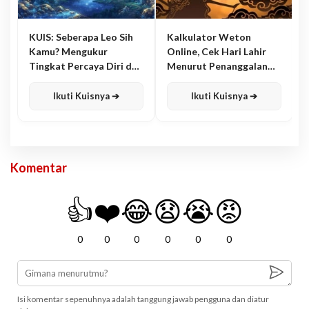
KUIS: Seberapa Leo Sih
Kalkulator Weton
Kamu? Mengukur
Online, Cek Hari Lahir
Tingkat Percaya Diri dan
Menurut Penanggalan
Karisma
Jawa
Ikuti Kuisnya ➔
Ikuti Kuisnya ➔
Komentar
👍
❤️
😂
😧
😭
😡
0
0
0
0
0
0
Isi komentar sepenuhnya adalah tanggung jawab pengguna dan diatur