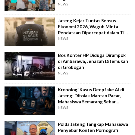
NEWS
Jateng Kejar Tuntas Sensus
Ekonomi 2026, Wagub Minta
Pendataan Dipercepat dalam Tiga
Pekan
NEWS
Bos Konter HP Diduga Dirampok
di Ambarawa, Jenazah Ditemukan
di Grobogan
NEWS
Kronologi Kasus Deepfake AI di
Jateng: Ditolak Mantan Pacar,
Mahasiswa Semarang Sebar
Konten Porno
NEWS
Polda Jateng Tangkap Mahasiswa
Penyebar Konten Pornografi