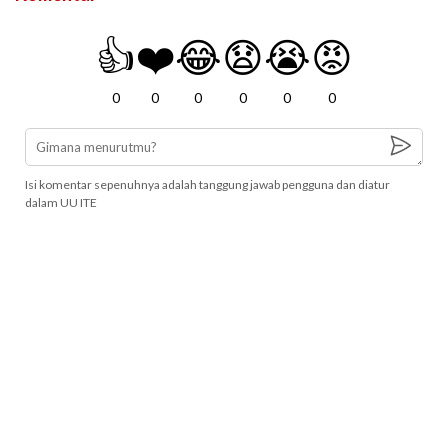
👍
❤️
😂
😧
😭
😡
0
0
0
0
0
0
Isi komentar sepenuhnya adalah tanggung jawab pengguna dan diatur
dalam UU ITE