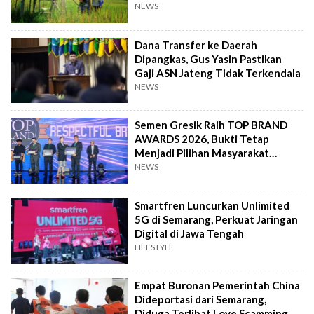
NEWS
Dana Transfer ke Daerah
Dipangkas, Gus Yasin Pastikan
Gaji ASN Jateng Tidak Terkendala
NEWS
Semen Gresik Raih TOP BRAND
AWARDS 2026, Bukti Tetap
Menjadi Pilihan Masyarakat
Indonesia
NEWS
Smartfren Luncurkan Unlimited
5G di Semarang, Perkuat Jaringan
Digital di Jawa Tengah
LIFESTYLE
Empat Buronan Pemerintah China
Dideportasi dari Semarang,
Diduga Terlibat Love Scamming