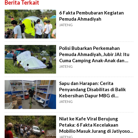
Berita Terkait
6 Fakta Pembubaran Kegiatan
Pemuda Ahmadiyah
JATENG
Polisi Bubarkan Perkemahan
Pemuda Ahmadiyah, Jubir JAI: Itu
Cuma Camping Anak-Anak dan
Olahraga
JATENG
Sapu dan Harapan: Cerita
Penyandang Disabilitas di Balik
Kebersihan Dapur MBG di
Karanganyar
JATENG
Niat ke Kafe Viral Berujung
Petaka: 6 Fakta Kecelakaan
Mobilio Masuk Jurang di Jatiyoso
Karanganyar
JATENG