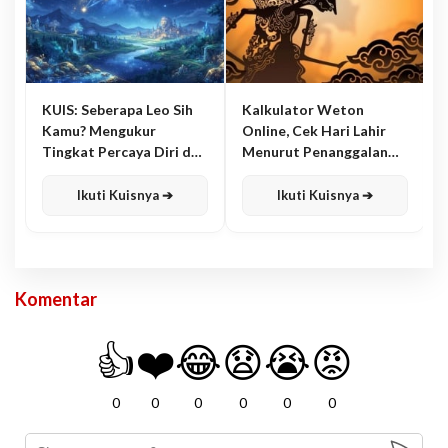
KUIS: Seberapa Leo Sih
Kalkulator Weton
Kamu? Mengukur
Online, Cek Hari Lahir
Tingkat Percaya Diri dan
Menurut Penanggalan
Karisma
Jawa
Ikuti Kuisnya ➔
Ikuti Kuisnya ➔
Komentar
👍
❤️
😂
😧
😭
😡
0
0
0
0
0
0