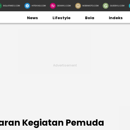
BOLATIMES.COM
HITEKNO.COM
DEWIKU.COM
MOBIMOTO.COM
GUIDEKU.COM
News
Lifestyle
Bola
Indeks
aran Kegiatan Pemuda