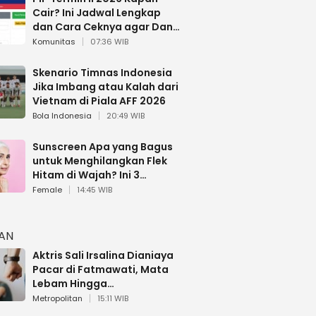
Cair? Ini Jadwal Lengkap
dan Cara Ceknya agar Dana
Tidak Hangus!
Komunitas
07:36 WIB
Skenario Timnas Indonesia
Jika Imbang atau Kalah dari
Vietnam di Piala AFF 2026
Bola Indonesia
20:49 WIB
Sunscreen Apa yang Bagus
untuk Menghilangkan Flek
Hitam di Wajah? Ini 3
Rekomendasi sesuai Review
Female
14:45 WIB
HAN
Aktris Sali Irsalina Dianiaya
Pacar di Fatmawati, Mata
Lebam Hingga
Diselamatkan Polantas
Metropolitan
15:11 WIB