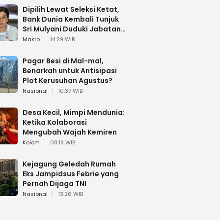
Dipilih Lewat Seleksi Ketat,
Bank Dunia Kembali Tunjuk
Sri Mulyani Duduki Jabatan
Strategis
Makro
14:29 WIB
Pagar Besi di Mal-mal,
Benarkah untuk Antisipasi
Plot Kerusuhan Agustus?
Nasional
10:37 WIB
Desa Kecil, Mimpi Mendunia:
Ketika Kolaborasi
Mengubah Wajah Kemiren
Kolom
08:19 WIB
Kejagung Geledah Rumah
Eks Jampidsus Febrie yang
Pernah Dijaga TNI
Nasional
13:26 WIB