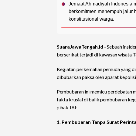
Jemaat Ahmadiyah Indonesia me
berkomitmen menempuh jalur 
konstitusional warga.
SuaraJawaTengah.id -
Sebuah inside
berserikat terjadi di kawasan wisat
Kegiatan perkemahan pemuda yang di
dibubarkan paksa oleh aparat kepolis
Pembubaran ini memicu perdebatan me
fakta krusial di balik pembubaran ke
pihak JAI:
1. Pembubaran Tanpa Surat Perinta