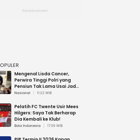
POPULER
Mengenal Lisda Cancer,
Perwira Tinggi Polri yang
Pensiun Tak Lama Usai Jadi
Brigjen
Nasional
11:22 WIB
Pelatih FC Twente Usir Mees
Hilgers: Saya Tak Berharap
Dia Kembali ke Klub!
Bola Indonesia
17:39 WIB
PIP Termin II 2026 Kapan