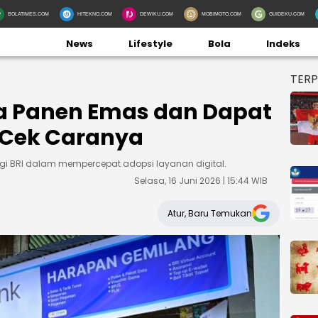
BOLATIMES.COM
HITEKNO.COM
DEWIKU.COM
MOBIMOTO.COM
GUIDEKU.COM
News
Lifestyle
Bola
Indeks
TER
sa Panen Emas dan Dapat
, Cek Caranya
egi BRI dalam mempercepat adopsi layanan digital.
Selasa, 16 Juni 2026 | 15:44 WIB
Atur, Baru Temukan