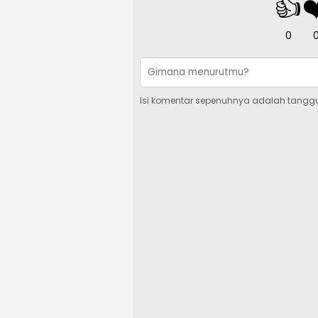
👍
❤
0
Isi komentar sepenuhnya adalah tangg