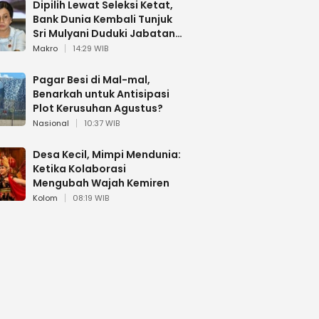
Dipilih Lewat Seleksi Ketat,
Bank Dunia Kembali Tunjuk
Sri Mulyani Duduki Jabatan
Strategis
Makro
14:29 WIB
Pagar Besi di Mal-mal,
Benarkah untuk Antisipasi
Plot Kerusuhan Agustus?
Nasional
10:37 WIB
Desa Kecil, Mimpi Mendunia:
Ketika Kolaborasi
Mengubah Wajah Kemiren
Kolom
08:19 WIB