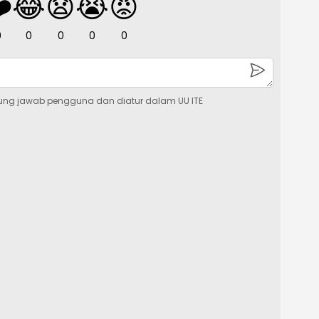
️
😂
😧
😭
😡
0
0
0
0
0
ung jawab pengguna dan diatur dalam UU ITE