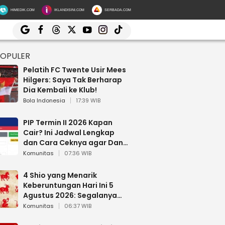
HIMEDIK.COM
IKLANDISINI.COM
SERBADA.COM
POPULER
Pelatih FC Twente Usir Mees
Hilgers: Saya Tak Berharap
Dia Kembali ke Klub!
Bola Indonesia
17:39 WIB
PIP Termin II 2026 Kapan
Cair? Ini Jadwal Lengkap
dan Cara Ceknya agar Dana
Tidak Hangus!
Komunitas
07:36 WIB
4 Shio yang Menarik
Keberuntungan Hari Ini 5
Agustus 2026: Segalanya
Berjalan Lancar
Komunitas
06:37 WIB