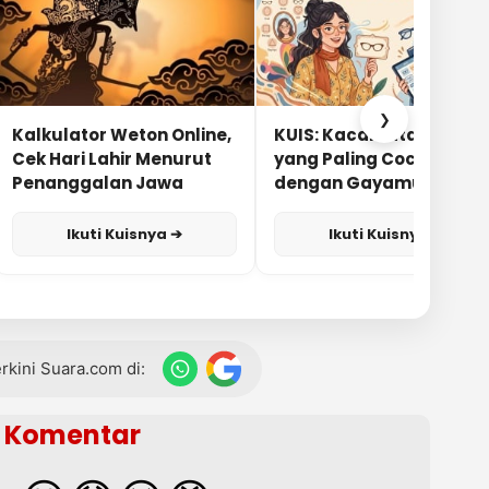
❯
Kalkulator Weton Online,
KUIS: Kacamata Apa
Cek Hari Lahir Menurut
yang Paling Cocok
Penanggalan Jawa
dengan Gayamu?
Ikuti Kuisnya ➔
Ikuti Kuisnya ➔
terkini Suara.com di:
Komentar