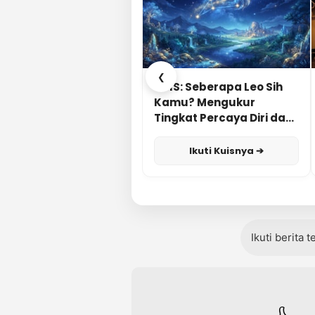
❮
KUIS: Seberapa Leo Sih
Kamu? Mengukur
Tingkat Percaya Diri dan
Karisma
Ikuti Kuisnya ➔
Ikuti berita 