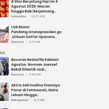
4 Shio Beruntung Hari Ini 4
Agustus 2026: Macan
hingga Babi Berpeluang
Dapat Kabar Baik
Komunitas
06:23 WIB
Link Resmi
Pandang.istanapresiden.go
.id buat Daftar Upacara
Bendera HUT RI di Istana
Nasional
12:13 WIB
Negara
HAN
Bocoran Reshuffle Kabinet
Agustus: Norman Joesoef
Bakal Dilantik Jadi
Wamenhan RI
Nasional
17:49 WIB
Aktris Sali Irsalina Dianiaya
Pacar di Fatmawati, Mata
Lebam Hingga
Diselamatkan Polantas
Metropolitan
15:11 WIB