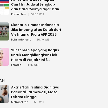
Cair? Ini Jadwal Lengkap
dan Cara Ceknya agar Dana
Tidak Hangus!
Komunitas
07:36 WIB
Skenario Timnas Indonesia
Jika Imbang atau Kalah dari
Vietnam di Piala AFF 2026
Bola Indonesia
20:49 WIB
Sunscreen Apa yang Bagus
untuk Menghilangkan Flek
Hitam di Wajah? Ini 3
Rekomendasi sesuai Review
Female
14:45 WIB
HAN
Aktris Sali Irsalina Dianiaya
Pacar di Fatmawati, Mata
Lebam Hingga
Diselamatkan Polantas
Metropolitan
15:11 WIB