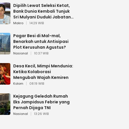
Dipilih Lewat Seleksi Ketat,
Bank Dunia Kembali Tunjuk
Sri Mulyani Duduki Jabatan
Strategis
Makro
14:29 WIB
Pagar Besi di Mal-mal,
Benarkah untuk Antisipasi
Plot Kerusuhan Agustus?
Nasional
10:37 WIB
Desa Kecil, Mimpi Mendunia:
Ketika Kolaborasi
Mengubah Wajah Kemiren
Kolom
08:19 WIB
Kejagung Geledah Rumah
Eks Jampidsus Febrie yang
Pernah Dijaga TNI
Nasional
13:26 WIB