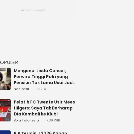
POPULER
Mengenal Lisda Cancer,
Perwira Tinggi Polri yang
Pensiun Tak Lama Usai Jadi
Brigjen
Nasional
11:22 WIB
Pelatih FC Twente Usir Mees
Hilgers: Saya Tak Berharap
Dia Kembali ke Klub!
Bola Indonesia
17:39 WIB
PIP Termin II 2026 Kapan