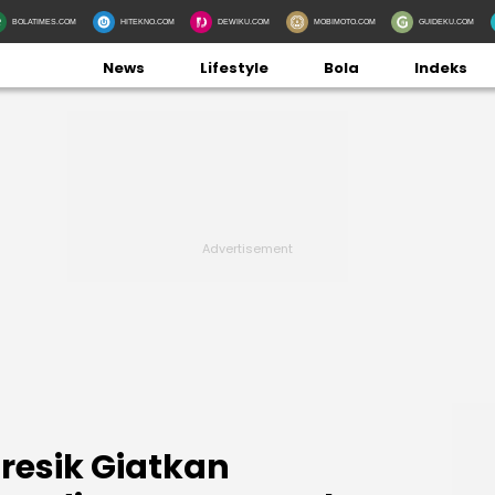
BOLATIMES.COM
HITEKNO.COM
DEWIKU.COM
MOBIMOTO.COM
GUIDEKU.COM
News
Lifestyle
Bola
Indeks
resik Giatkan