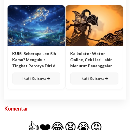
KUIS: Seberapa Leo Sih
Kalkulator Weton
Kamu? Mengukur
Online, Cek Hari Lahir
Tingkat Percaya Diri dan
Menurut Penanggalan
Karisma
Jawa
Ikuti Kuisnya ➔
Ikuti Kuisnya ➔
Komentar
👍
❤️
😂
😧
😭
😡