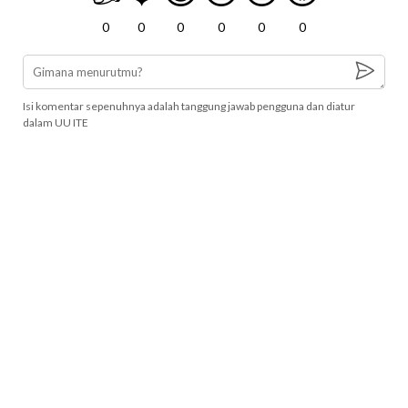
0
0
0
0
0
0
Isi komentar sepenuhnya adalah tanggung jawab pengguna dan diatur
dalam UU ITE