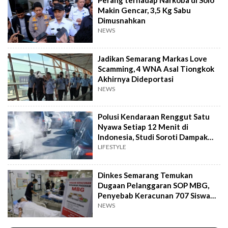
Perang terhadap Narkoba di Solo
Makin Gencar, 3,5 Kg Sabu
Dimusnahkan
NEWS
Jadikan Semarang Markas Love
Scamming, 4 WNA Asal Tiongkok
Akhirnya Dideportasi
NEWS
Polusi Kendaraan Renggut Satu
Nyawa Setiap 12 Menit di
Indonesia, Studi Soroti Dampak
Seriusnya
LIFESTYLE
Dinkes Semarang Temukan
Dugaan Pelanggaran SOP MBG,
Penyebab Keracunan 707 Siswa
Masih Diteliti
NEWS