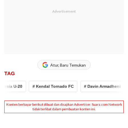
Atur, Baru Temukan
TAG
esia U-20
# Kendal Tornado FC
# Davin Armadheni