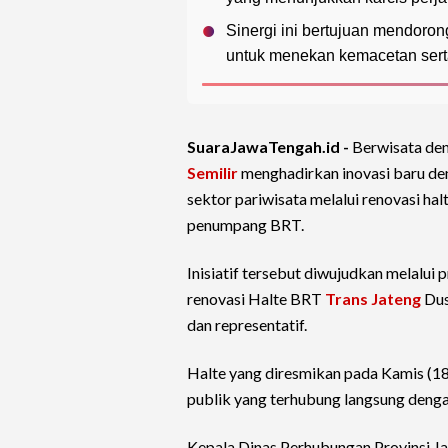
Sinergi ini bertujuan mendoro
untuk menekan kemacetan sert
SuaraJawaTengah.id -
Berwisata den
Semilir
menghadirkan inovasi baru de
sektor pariwisata melalui renovasi ha
penumpang BRT.
Inisiatif tersebut diwujudkan melalui
renovasi Halte BRT
Trans Jateng
Dus
dan representatif.
Halte yang diresmikan pada Kamis (18
publik yang terhubung langsung dengan
Kepala Dinas Perhubungan Provinsi Ja