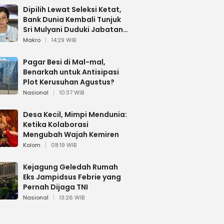
Dipilih Lewat Seleksi Ketat,
Bank Dunia Kembali Tunjuk
Sri Mulyani Duduki Jabatan
Strategis
Makro
14:29 WIB
Pagar Besi di Mal-mal,
Benarkah untuk Antisipasi
Plot Kerusuhan Agustus?
Nasional
10:37 WIB
Desa Kecil, Mimpi Mendunia:
Ketika Kolaborasi
Mengubah Wajah Kemiren
Kolom
08:19 WIB
Kejagung Geledah Rumah
Eks Jampidsus Febrie yang
Pernah Dijaga TNI
Nasional
13:26 WIB