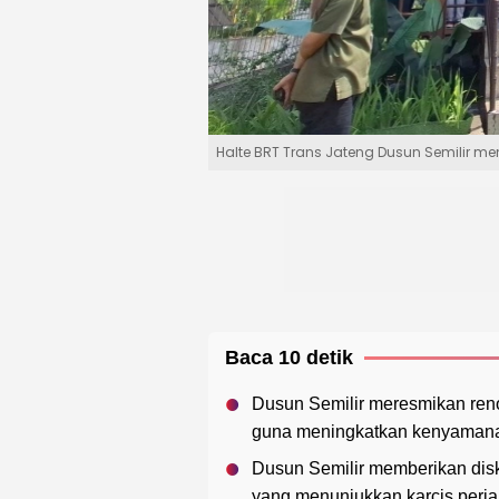
Halte BRT Trans Jateng Dusun Semilir me
Baca 10 detik
Dusun Semilir meresmikan reno
guna meningkatkan kenyamanan f
Dusun Semilir memberikan disk
yang menunjukkan karcis perja