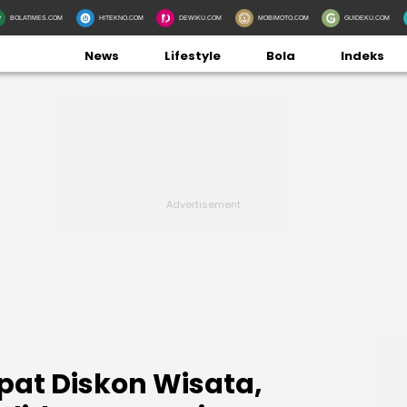
BOLATIMES.COM
HITEKNO.COM
DEWIKU.COM
MOBIMOTO.COM
GUIDEKU.COM
News
Lifestyle
Bola
Indeks
pat Diskon Wisata,