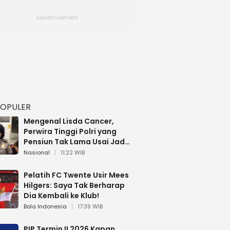
POPULER
Mengenal Lisda Cancer,
Perwira Tinggi Polri yang
Pensiun Tak Lama Usai Jadi
Brigjen
Nasional
11:22 WIB
Pelatih FC Twente Usir Mees
Hilgers: Saya Tak Berharap
Dia Kembali ke Klub!
Bola Indonesia
17:39 WIB
PIP Termin II 2026 Kapan