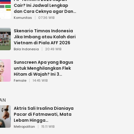
Cair? Ini Jadwal Lengkap
dan Cara Ceknya agar Dana
Tidak Hangus!
Komunitas
07:36 WIB
Skenario Timnas Indonesia
Jika Imbang atau Kalah dari
Vietnam di Piala AFF 2026
Bola Indonesia
20:49 WIB
Sunscreen Apa yang Bagus
untuk Menghilangkan Flek
Hitam di Wajah? Ini 3
Rekomendasi sesuai Review
Female
14:45 WIB
HAN
Aktris Sali Irsalina Dianiaya
Pacar di Fatmawati, Mata
Lebam Hingga
Diselamatkan Polantas
Metropolitan
15:11 WIB