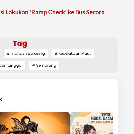
isi Lakukan 'Ramp Check' ke Bus Secara
Tag
# mahasiswa asing
# Kecelakaan Maut
aan tunggal
# Semarang
k