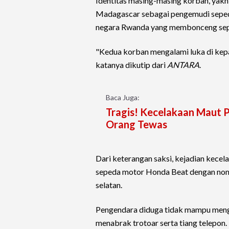
Identitas masing-masing korban, yakni
Madagascar sebagai pengemudi seped
negara Rwanda yang membonceng sep
"Kedua korban mengalami luka di kepa
katanya dikutip dari
ANTARA
.
Baca Juga:
Tragis! Kecelakaan Maut P
Orang Tewas
Dari keterangan saksi, kejadian kece
sepeda motor Honda Beat dengan nomor
selatan.
Pengendara diduga tidak mampu menge
menabrak trotoar serta tiang telepon.