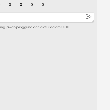
0
0
0
0
0
ung jawab pengguna dan diatur dalam UU ITE