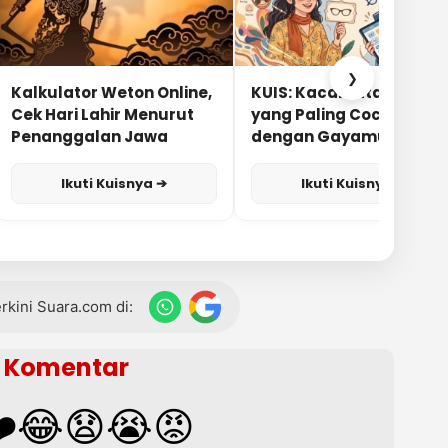
❯
Kalkulator Weton Online,
KUIS: Kacamata Apa
Cek Hari Lahir Menurut
yang Paling Cocok
Penanggalan Jawa
dengan Gayamu?
Ikuti Kuisnya ➔
Ikuti Kuisnya ➔
terkini Suara.com di:
Komentar
️
😂
😧
😭
😡