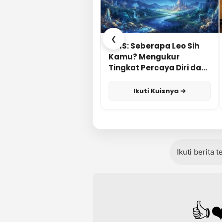
❮
KUIS: Seberapa Leo Sih
Kamu? Mengukur
Tingkat Percaya Diri dan
Karisma
Ikuti Kuisnya ➔
Ikuti berita 
👍
❤