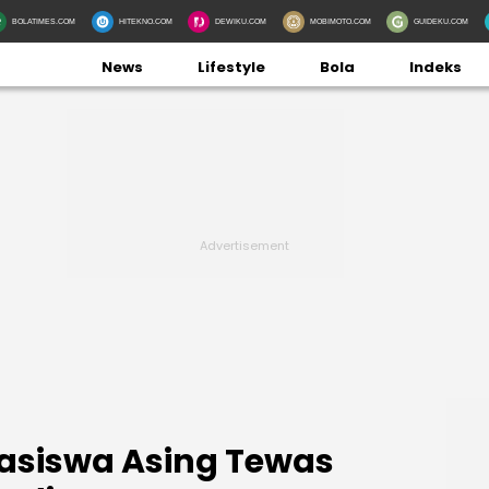
BOLATIMES.COM
HITEKNO.COM
DEWIKU.COM
MOBIMOTO.COM
GUIDEKU.COM
News
Lifestyle
Bola
Indeks
asiswa Asing Tewas