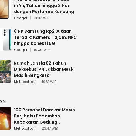
mAh, Tahan hingga 2 Hari
dengan Performa Kencang
Gadget
08:13 WIB
6 HP Samsung Rp2 Jutaan
Terbaik: Kamera Tajam, NFC
hingga Koneksi 5G
Gadget
10:30 WIB
Rumah Lansia 82 Tahun
Dieksekusi PN Jakbar Meski
Masih Sengketa
Metropolitan
19:31 WIB
HAN
100 Personel Damkar Masih
Berjibaku Padamkan
Kebakaran Gedung
Bapenda DKI
Metropolitan
23:47 WIB