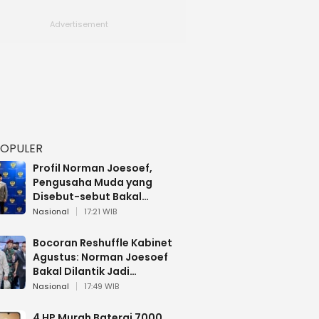
POPULER
Profil Norman Joesoef,
Pengusaha Muda yang
Disebut-sebut Bakal
Dilantik Jadi Wamenhan RI
Nasional
17:21 WIB
Bocoran Reshuffle Kabinet
Agustus: Norman Joesoef
Bakal Dilantik Jadi
Wamenhan RI
Nasional
17:49 WIB
4 HP Murah Baterai 7000