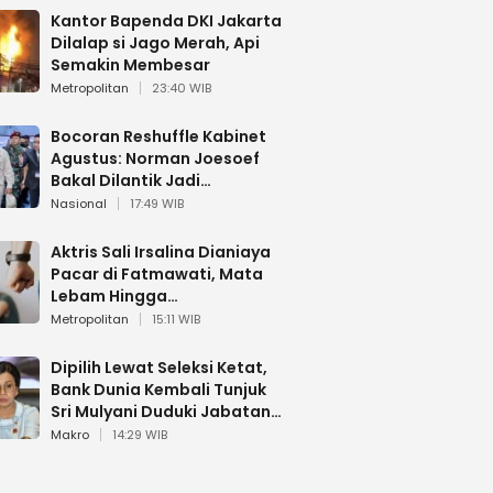
Kantor Bapenda DKI Jakarta
Dilalap si Jago Merah, Api
Semakin Membesar
Metropolitan
23:40 WIB
Bocoran Reshuffle Kabinet
Agustus: Norman Joesoef
Bakal Dilantik Jadi
Wamenhan RI
Nasional
17:49 WIB
Aktris Sali Irsalina Dianiaya
Pacar di Fatmawati, Mata
Lebam Hingga
Diselamatkan Polantas
Metropolitan
15:11 WIB
Dipilih Lewat Seleksi Ketat,
Bank Dunia Kembali Tunjuk
Sri Mulyani Duduki Jabatan
Strategis
Makro
14:29 WIB