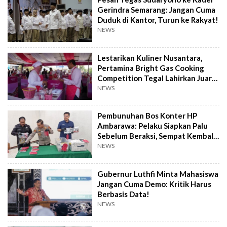
Gerindra Semarang: Jangan Cuma
Duduk di Kantor, Turun ke Rakyat!
NEWS
Lestarikan Kuliner Nusantara,
Pertamina Bright Gas Cooking
Competition Tegal Lahirkan Juara
Baru
NEWS
Pembunuhan Bos Konter HP
Ambarawa: Pelaku Siapkan Palu
Sebelum Beraksi, Sempat Kembali
Datangi TKP
NEWS
Gubernur Luthfi Minta Mahasiswa
Jangan Cuma Demo: Kritik Harus
Berbasis Data!
NEWS