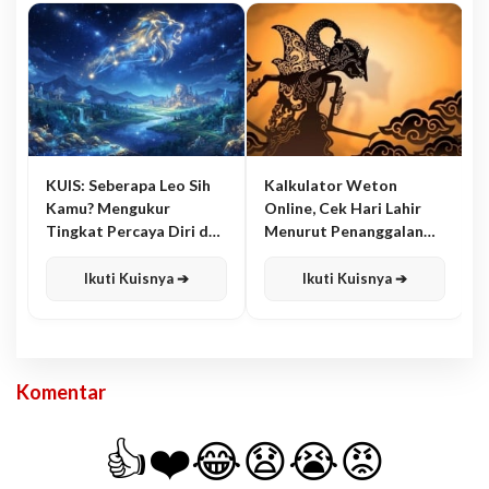
KUIS: Seberapa Leo Sih
Kalkulator Weton
Kamu? Mengukur
Online, Cek Hari Lahir
Tingkat Percaya Diri dan
Menurut Penanggalan
Karisma
Jawa
Ikuti Kuisnya ➔
Ikuti Kuisnya ➔
Komentar
👍
❤️
😂
😧
😭
😡