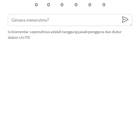
0
0
0
0
0
0
Isi komentar sepenuhnya adalah tanggung jawab pengguna dan diatur
dalam UU ITE