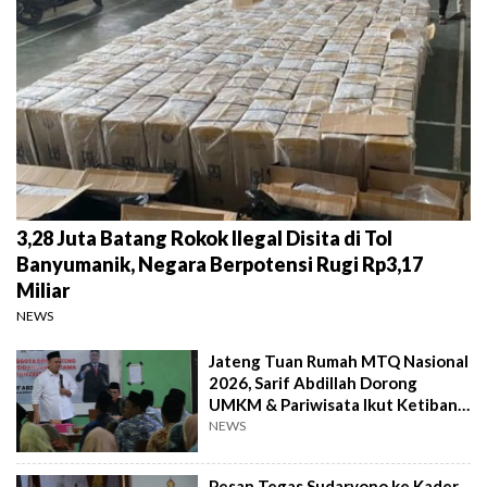
3,28 Juta Batang Rokok Ilegal Disita di Tol
Banyumanik, Negara Berpotensi Rugi Rp3,17
Miliar
NEWS
Jateng Tuan Rumah MTQ Nasional
2026, Sarif Abdillah Dorong
UMKM & Pariwisata Ikut Ketiban
Berkah
NEWS
Pesan Tegas Sudaryono ke Kader