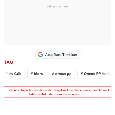
Atur, Baru Temukan
TAG
PP Vs Grib
# blora
# ormas pp
# Ormas PP Vs Grib