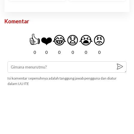
Komentar
👍
❤️
😂
😧
😭
😡
0
0
0
0
0
0
Isi komentar sepenuhnya adalah tanggung jawab pengguna dan diatur
dalam UU ITE