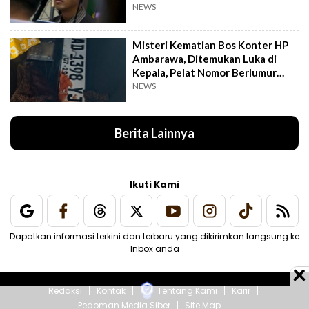
NEWS
Misteri Kematian Bos Konter HP
Ambarawa, Ditemukan Luka di
Kepala, Pelat Nomor Berlumur
Darah
NEWS
Berita Lainnya
Ikuti Kami
Dapatkan informasi terkini dan terbaru yang dikirimkan langsung ke
Inbox anda
Redaksi
Kontak
Tentang Kami
Karir
Pedoman Media Siber
Site Map