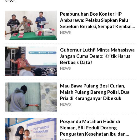
NEWS
Pembunuhan Bos Konter HP
Ambarawa: Pelaku Siapkan Palu
Sebelum Beraksi, Sempat Kembali
Datangi TKP
NEWS
Gubernur Luthfi Minta Mahasiswa
Jangan Cuma Demo: Kritik Harus
Berbasis Data!
NEWS
Mau Bawa Pulang Besi Curian,
Malah Pulang Bareng Polisi, Dua
Pria di Karanganyar Dibekuk
NEWS
Posyandu Matahari Hadir di
Sleman, BRI Peduli Dorong
Penguatan Kesehatan Ibu dan
NEWS