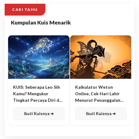
CARI TAHU
Kumpulan Kuis Menarik
KUIS: Seberapa Leo Sih
Kalkulator Weton
Kamu? Mengukur
Online, Cek Hari Lahir
Tingkat Percaya Diri dan
Menurut Penanggalan
Karisma
Jawa
Ikuti Kuisnya ➔
Ikuti Kuisnya ➔