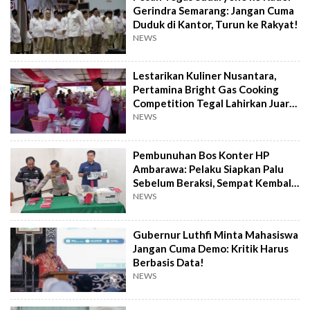
Gerindra Semarang: Jangan Cuma
Duduk di Kantor, Turun ke Rakyat!
NEWS
Lestarikan Kuliner Nusantara,
Pertamina Bright Gas Cooking
Competition Tegal Lahirkan Juara
Baru
NEWS
Pembunuhan Bos Konter HP
Ambarawa: Pelaku Siapkan Palu
Sebelum Beraksi, Sempat Kembali
Datangi TKP
NEWS
Gubernur Luthfi Minta Mahasiswa
Jangan Cuma Demo: Kritik Harus
Berbasis Data!
NEWS