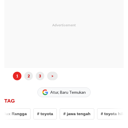
1
2
3
>
Atur, Baru Temukan
TAG
lux Rangga
# toyota
# jawa tengah
# toyota hilux ra