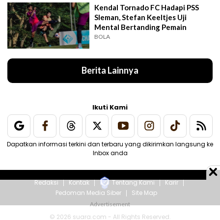
Kendal Tornado FC Hadapi PSS
Sleman, Stefan Keeltjes Uji
Mental Bertanding Pemain
BOLA
Berita Lainnya
Ikuti Kami
Dapatkan informasi terkini dan terbaru yang dikirimkan langsung ke
Inbox anda
Redaksi
Kontak
Tentang Kami
Karir
Pedoman Media Siber
Site Map
© 2026 suara.com - All Rights Reserved.