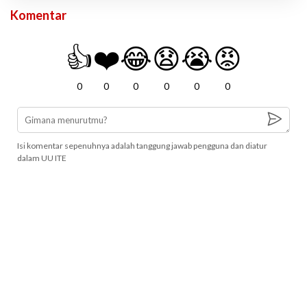
Komentar
👍
❤️
😂
😧
😭
😡
0
0
0
0
0
0
Isi komentar sepenuhnya adalah tanggung jawab pengguna dan diatur
dalam UU ITE