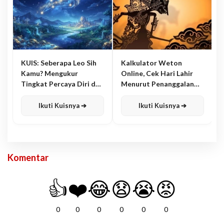
KUIS: Seberapa Leo Sih
Kalkulator Weton
Kamu? Mengukur
Online, Cek Hari Lahir
Tingkat Percaya Diri dan
Menurut Penanggalan
Karisma
Jawa
Ikuti Kuisnya ➔
Ikuti Kuisnya ➔
Komentar
👍
❤️
😂
😧
😭
😡
0
0
0
0
0
0