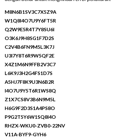
M8N6B1SV3C7X5Z9A
W1Q8I4O7U9Y6FT5R
Q2W9E5R4T7Y8SU6I
O3K6J9H8SG1F7D2S
C2V4B6FN9M5L3K7J
U3I7Y8T6R9W5QF2E
X4Z1M6N9FFB2V3C7
L6K9J3H2G4FS1D7S
A5HJ7F8K9U3N6B2R
I4O7U9Y5T6R1WS8Q
Z1X7CS8V3B6N9M5L
H6G9F2D3S1A4PS8O
P9G2T5Y6W1SQ8I4O
RHZX-WKU0-ZVB0-22NV
V11A-BYF9-GYH6