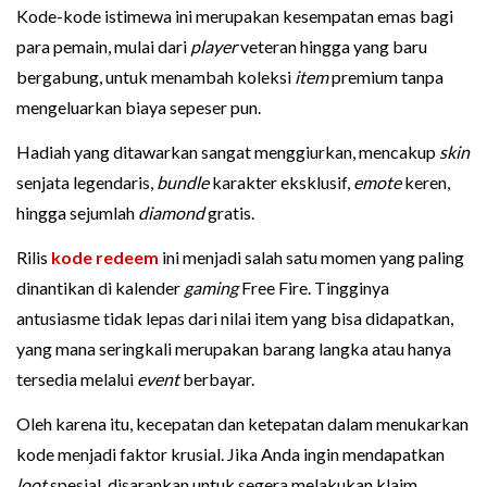
Kode-kode istimewa ini merupakan kesempatan emas bagi
para pemain, mulai dari
player
veteran hingga yang baru
bergabung, untuk menambah koleksi
item
premium tanpa
mengeluarkan biaya sepeser pun.
Hadiah yang ditawarkan sangat menggiurkan, mencakup
skin
senjata legendaris,
bundle
karakter eksklusif,
emote
keren,
hingga sejumlah
diamond
gratis.
Rilis
kode redeem
ini menjadi salah satu momen yang paling
dinantikan di kalender
gaming
Free Fire. Tingginya
antusiasme tidak lepas dari nilai item yang bisa didapatkan,
yang mana seringkali merupakan barang langka atau hanya
tersedia melalui
event
berbayar.
Oleh karena itu, kecepatan dan ketepatan dalam menukarkan
kode menjadi faktor krusial. Jika Anda ingin mendapatkan
loot
spesial, disarankan untuk segera melakukan klaim.