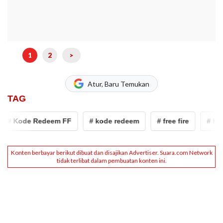
1
2
>
Atur, Baru Temukan
TAG
# Kode Redeem FF
# kode redeem
# free fire
# Kode 