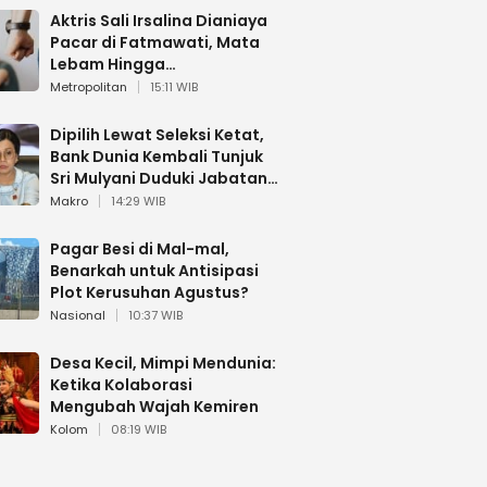
Aktris Sali Irsalina Dianiaya
Pacar di Fatmawati, Mata
Lebam Hingga
Diselamatkan Polantas
Metropolitan
15:11 WIB
Dipilih Lewat Seleksi Ketat,
Bank Dunia Kembali Tunjuk
Sri Mulyani Duduki Jabatan
Strategis
Makro
14:29 WIB
Pagar Besi di Mal-mal,
Benarkah untuk Antisipasi
Plot Kerusuhan Agustus?
Nasional
10:37 WIB
Desa Kecil, Mimpi Mendunia:
Ketika Kolaborasi
Mengubah Wajah Kemiren
Kolom
08:19 WIB