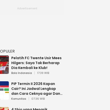
POPULER
Pelatih FC Twente Usir Mees
Hilgers: Saya Tak Berharap
Dia Kembali ke Klub!
Bola Indonesia
17:39 WIB
PIP Termin II 2026 Kapan
Cair? Ini Jadwal Lengkap
dan Cara Ceknya agar Dana
Tidak Hangus!
Komunitas
07:36 WIB
4 Shio yang Menarik