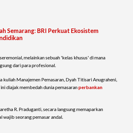
lah Semarang: BRI Perkuat Ekosistem
ndidikan
seremonial, melainkan sebuah 'kelas khusus' di mana
sung dari para profesional.
 kuliah Manajemen Pemasaran, Dyah Titisari Anugraheni,
a ini diajak membedah dunia pemasaran
perbankan
aretha R. Praduganti, secara langsung memaparkan
l wajib seorang pemasar andal.