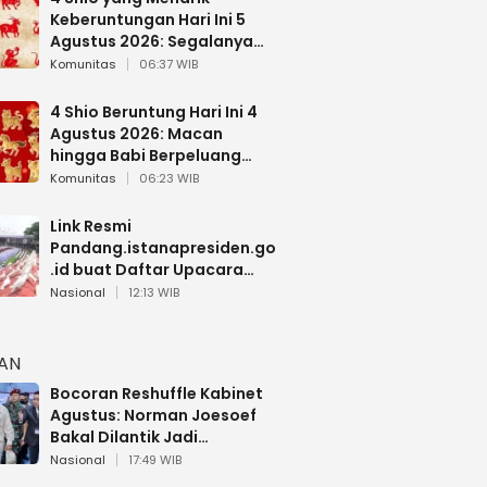
Keberuntungan Hari Ini 5
Agustus 2026: Segalanya
Berjalan Lancar
Komunitas
06:37 WIB
4 Shio Beruntung Hari Ini 4
Agustus 2026: Macan
hingga Babi Berpeluang
Dapat Kabar Baik
Komunitas
06:23 WIB
Link Resmi
Pandang.istanapresiden.go
.id buat Daftar Upacara
Bendera HUT RI di Istana
Nasional
12:13 WIB
Negara
HAN
Bocoran Reshuffle Kabinet
Agustus: Norman Joesoef
Bakal Dilantik Jadi
Wamenhan RI
Nasional
17:49 WIB