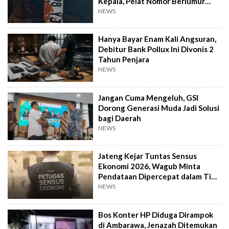
Kepala, Pelat Nomor Berlumur
Darah
NEWS
Hanya Bayar Enam Kali Angsuran,
Debitur Bank Pollux Ini Divonis 2
Tahun Penjara
NEWS
Jangan Cuma Mengeluh, GSI
Dorong Generasi Muda Jadi Solusi
bagi Daerah
NEWS
Jateng Kejar Tuntas Sensus
Ekonomi 2026, Wagub Minta
Pendataan Dipercepat dalam Tiga
Pekan
NEWS
Bos Konter HP Diduga Dirampok
di Ambarawa, Jenazah Ditemukan