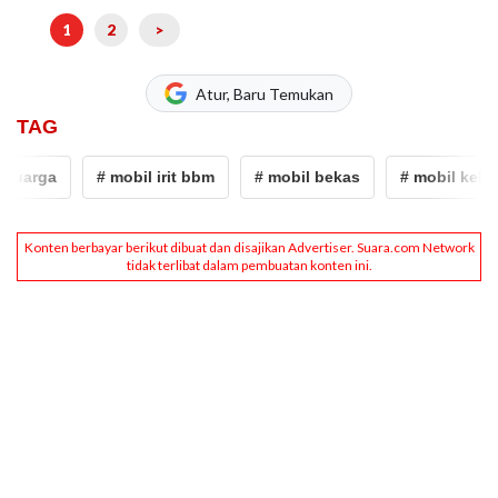
1
2
>
Atur, Baru Temukan
TAG
luarga
# mobil irit bbm
# mobil bekas
# mobil keluar