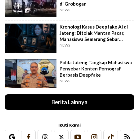
di Grobogan
NEWS
Kronologi Kasus Deepfake AI di
Jateng: Ditolak Mantan Pacar,
Mahasiswa Semarang Sebar
Konten Porno
NEWS
Polda Jateng Tangkap Mahasiswa
Penyebar Konten Pornografi
Berbasis Deepfake
NEWS
Berita Lainnya
Ikuti Kami