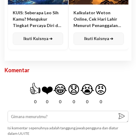
KUIS: Seberapa Leo Sih
Kalkulator Weton
Kamu? Mengukur
Online, Cek Hari Lahir
Tingkat Percaya Diri dan
Menurut Penanggalan
Karisma
Jawa
Ikuti Kuisnya ➔
Ikuti Kuisnya ➔
Komentar
👍
❤️
😂
😧
😭
😡
0
0
0
0
0
0
Isi komentar sepenuhnya adalah tanggung jawab pengguna dan diatur
dalam UU ITE