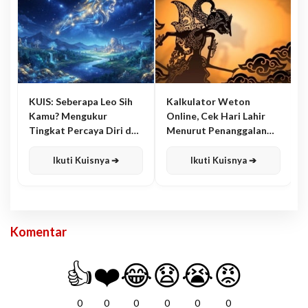
KUIS: Seberapa Leo Sih
Kalkulator Weton
Kamu? Mengukur
Online, Cek Hari Lahir
Tingkat Percaya Diri dan
Menurut Penanggalan
Karisma
Jawa
Ikuti Kuisnya ➔
Ikuti Kuisnya ➔
Komentar
👍
❤️
😂
😧
😭
😡
0
0
0
0
0
0