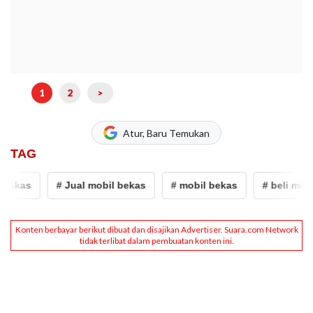
1
2
>
Atur, Baru Temukan
TAG
bekas
# Jual mobil bekas
# mobil bekas
# beli mobil