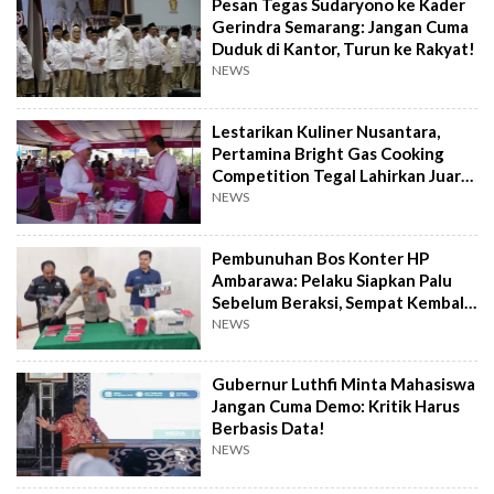
Pesan Tegas Sudaryono ke Kader
Gerindra Semarang: Jangan Cuma
Duduk di Kantor, Turun ke Rakyat!
NEWS
Lestarikan Kuliner Nusantara,
Pertamina Bright Gas Cooking
Competition Tegal Lahirkan Juara
Baru
NEWS
Pembunuhan Bos Konter HP
Ambarawa: Pelaku Siapkan Palu
Sebelum Beraksi, Sempat Kembali
Datangi TKP
NEWS
Gubernur Luthfi Minta Mahasiswa
Jangan Cuma Demo: Kritik Harus
Berbasis Data!
NEWS