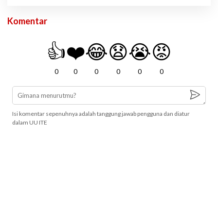
Komentar
👍
❤️
😂
😧
😭
😡
0
0
0
0
0
0
Isi komentar sepenuhnya adalah tanggung jawab pengguna dan diatur
dalam UU ITE