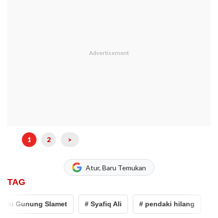
1
2
>
Atur, Baru Temukan
TAG
i Gunung Slamet
# Syafiq Ali
# pendaki hilang
# Gu