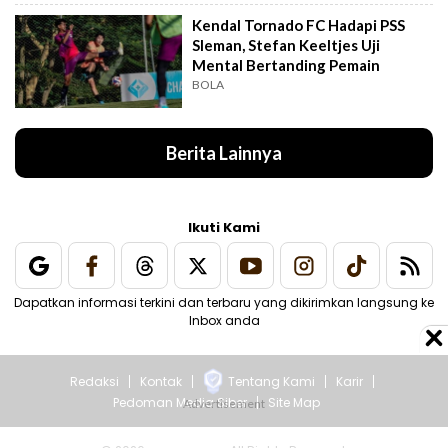
Kendal Tornado FC Hadapi PSS
Sleman, Stefan Keeltjes Uji
Mental Bertanding Pemain
BOLA
Berita Lainnya
Ikuti Kami
Dapatkan informasi terkini dan terbaru yang dikirimkan langsung ke
Inbox anda
Redaksi
Kontak
Tentang Kami
Karir
Pedoman Media Siber
Site Map