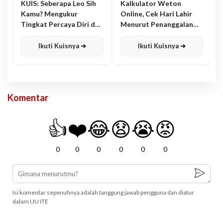
KUIS: Seberapa Leo Sih
Kalkulator Weton
Kamu? Mengukur
Online, Cek Hari Lahir
Tingkat Percaya Diri dan
Menurut Penanggalan
Karisma
Jawa
Ikuti Kuisnya ➔
Ikuti Kuisnya ➔
Komentar
👍
❤️
😂
😧
😭
😡
0
0
0
0
0
0
Isi komentar sepenuhnya adalah tanggung jawab pengguna dan diatur
dalam UU ITE