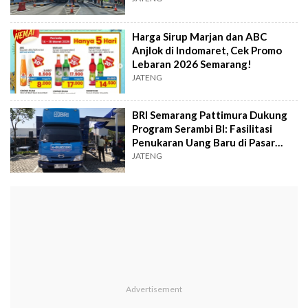
Harga Sirup Marjan dan ABC
Anjlok di Indomaret, Cek Promo
Lebaran 2026 Semarang!
JATENG
BRI Semarang Pattimura Dukung
Program Serambi BI: Fasilitasi
Penukaran Uang Baru di Pasar
Modern BSB
JATENG