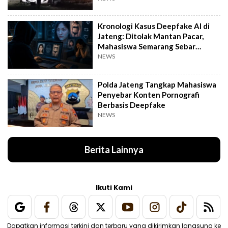
Kronologi Kasus Deepfake AI di
Jateng: Ditolak Mantan Pacar,
Mahasiswa Semarang Sebar
Konten Porno
NEWS
Polda Jateng Tangkap Mahasiswa
Penyebar Konten Pornografi
Berbasis Deepfake
NEWS
Berita Lainnya
Ikuti Kami
Dapatkan informasi terkini dan terbaru yang dikirimkan langsung ke