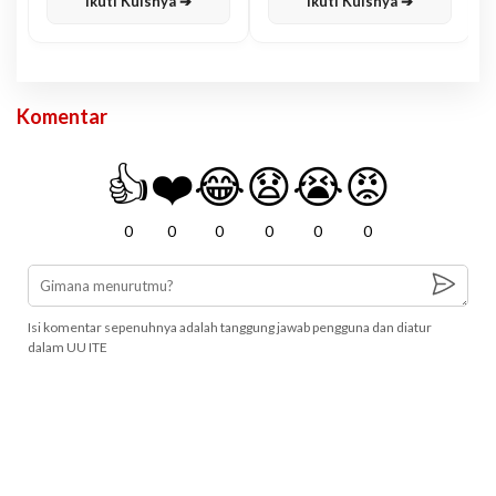
Ikuti Kuisnya ➔
Ikuti Kuisnya ➔
Komentar
👍
❤️
😂
😧
😭
😡
0
0
0
0
0
0
Isi komentar sepenuhnya adalah tanggung jawab pengguna dan diatur
dalam UU ITE