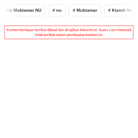
itia Muktamar NU
# nu
# Muktamar
# Kisruh Muktam