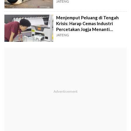
JATENG
Menjemput Peluang di Tengah
Krisis: Harap Cemas Industri
Percetakan Jogja Menanti
Kebangkitan
JATENG