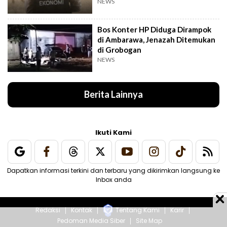
Pekan
NEWS
Bos Konter HP Diduga Dirampok
di Ambarawa, Jenazah Ditemukan
di Grobogan
NEWS
Berita Lainnya
Ikuti Kami
Dapatkan informasi terkini dan terbaru yang dikirimkan langsung ke
Inbox anda
Redaksi
Kontak
Tentang Kami
Karir
Pedoman Media Siber
Site Map