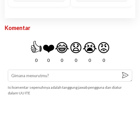
Komentar
👍
❤️
😂
😧
😭
😡
0
0
0
0
0
0
Isi komentar sepenuhnya adalah tanggung jawab pengguna dan diatur
dalam UU ITE