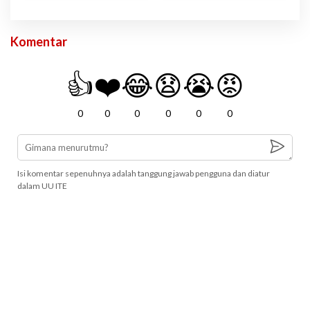
Komentar
👍
❤️
😂
😧
😭
😡
0
0
0
0
0
0
Isi komentar sepenuhnya adalah tanggung jawab pengguna dan diatur
dalam UU ITE