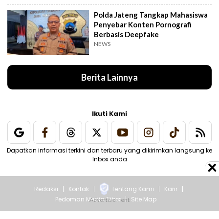
Polda Jateng Tangkap Mahasiswa
Penyebar Konten Pornografi
Berbasis Deepfake
NEWS
Berita Lainnya
Ikuti Kami
Dapatkan informasi terkini dan terbaru yang dikirimkan langsung ke
Inbox anda
Redaksi
Kontak
Tentang Kami
Karir
Pedoman Media Siber
Site Map