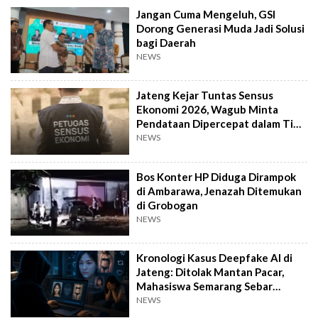
Jangan Cuma Mengeluh, GSI
Dorong Generasi Muda Jadi Solusi
bagi Daerah
NEWS
Jateng Kejar Tuntas Sensus
Ekonomi 2026, Wagub Minta
Pendataan Dipercepat dalam Tiga
Pekan
NEWS
Bos Konter HP Diduga Dirampok
di Ambarawa, Jenazah Ditemukan
di Grobogan
NEWS
Kronologi Kasus Deepfake AI di
Jateng: Ditolak Mantan Pacar,
Mahasiswa Semarang Sebar
Konten Porno
NEWS