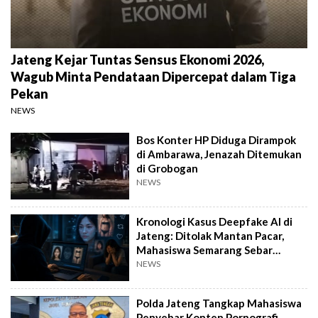
Jateng Kejar Tuntas Sensus Ekonomi 2026,
Wagub Minta Pendataan Dipercepat dalam Tiga
Pekan
NEWS
Bos Konter HP Diduga Dirampok
di Ambarawa, Jenazah Ditemukan
di Grobogan
NEWS
Kronologi Kasus Deepfake AI di
Jateng: Ditolak Mantan Pacar,
Mahasiswa Semarang Sebar
Konten Porno
NEWS
Polda Jateng Tangkap Mahasiswa
Penyebar Konten Pornografi