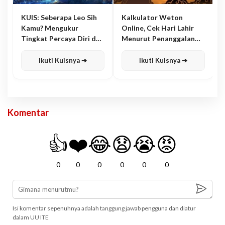
KUIS: Seberapa Leo Sih
Kalkulator Weton
Kamu? Mengukur
Online, Cek Hari Lahir
Tingkat Percaya Diri dan
Menurut Penanggalan
Karisma
Jawa
Ikuti Kuisnya ➔
Ikuti Kuisnya ➔
Komentar
👍
❤️
😂
😧
😭
😡
0
0
0
0
0
0
Isi komentar sepenuhnya adalah tanggung jawab pengguna dan diatur
dalam UU ITE