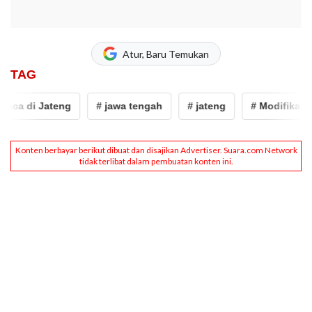
Atur, Baru Temukan
TAG
ca di Jateng
# jawa tengah
# jateng
# Modifikasi Cu