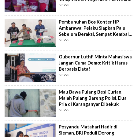
Baru
NEWS
Pembunuhan Bos Konter HP
Ambarawa: Pelaku Siapkan Palu
Sebelum Beraksi, Sempat Kembali
Datangi TKP
NEWS
Gubernur Luthfi Minta Mahasiswa
Jangan Cuma Demo: Kritik Harus
Berbasis Data!
NEWS
Mau Bawa Pulang Besi Curian,
Malah Pulang Bareng Polisi, Dua
Pria di Karanganyar Dibekuk
NEWS
Posyandu Matahari Hadir di
Sleman, BRI Peduli Dorong