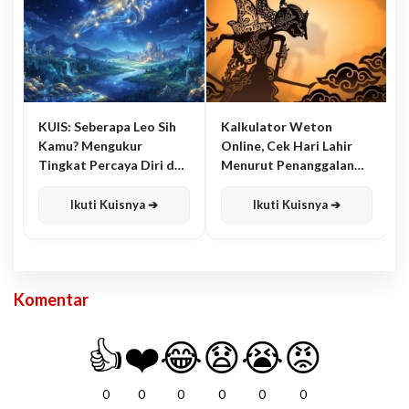
KUIS: Seberapa Leo Sih
Kalkulator Weton
Kamu? Mengukur
Online, Cek Hari Lahir
Tingkat Percaya Diri dan
Menurut Penanggalan
Karisma
Jawa
Ikuti Kuisnya ➔
Ikuti Kuisnya ➔
Komentar
👍
❤️
😂
😧
😭
😡
0
0
0
0
0
0