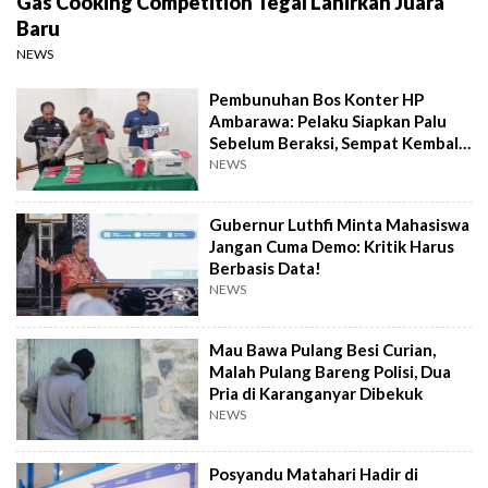
Gas Cooking Competition Tegal Lahirkan Juara
Baru
NEWS
Pembunuhan Bos Konter HP
Ambarawa: Pelaku Siapkan Palu
Sebelum Beraksi, Sempat Kembali
Datangi TKP
NEWS
Gubernur Luthfi Minta Mahasiswa
Jangan Cuma Demo: Kritik Harus
Berbasis Data!
NEWS
Mau Bawa Pulang Besi Curian,
Malah Pulang Bareng Polisi, Dua
Pria di Karanganyar Dibekuk
NEWS
Posyandu Matahari Hadir di