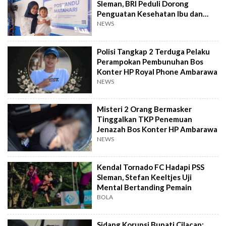
Sleman, BRI Peduli Dorong
Penguatan Kesehatan Ibu dan
Anak
NEWS
Polisi Tangkap 2 Terduga Pelaku
Perampokan Pembunuhan Bos
Konter HP Royal Phone Ambarawa
NEWS
Misteri 2 Orang Bermasker
Tinggalkan TKP Penemuan
Jenazah Bos Konter HP Ambarawa
NEWS
Kendal Tornado FC Hadapi PSS
Sleman, Stefan Keeltjes Uji
Mental Bertanding Pemain
BOLA
Sidang Korupsi Bupati Cilacap: