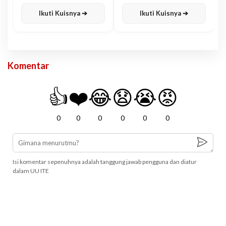
Karisma
Jawa
Ikuti Kuisnya ➔
Ikuti Kuisnya ➔
Komentar
👍
❤️
😂
😧
😭
😡
0
0
0
0
0
0
Isi komentar sepenuhnya adalah tanggung jawab pengguna dan diatur
dalam UU ITE