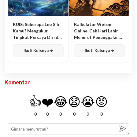
KUIS: Seberapa Leo Sih
Kalkulator Weton
Kamu? Mengukur
Online, Cek Hari Lahir
Tingkat Percaya Diri dan
Menurut Penanggalan
Karisma
Jawa
Ikuti Kuisnya ➔
Ikuti Kuisnya ➔
Komentar
👍
❤️
😂
😧
😭
😡
0
0
0
0
0
0