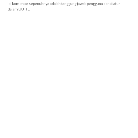
Isi komentar sepenuhnya adalah tanggung jawab pengguna dan diatur
dalam UU ITE