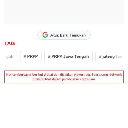
Atur, Baru Temukan
TAG
ngah
# PRPP
# PRPP Jawa Tengah
# jateng fair