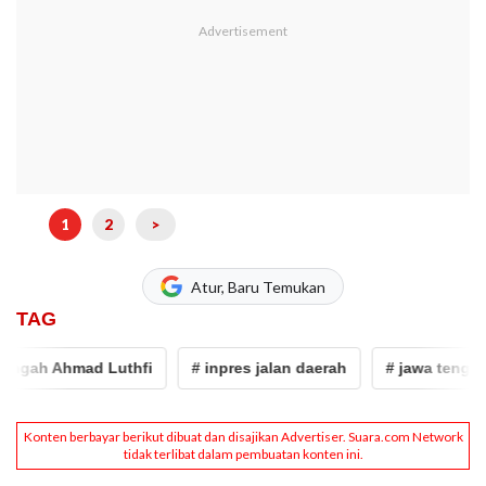
1
2
>
Atur, Baru Temukan
TAG
gah Ahmad Luthfi
# inpres jalan daerah
# jawa tengah