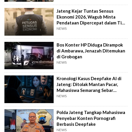
Jateng Kejar Tuntas Sensus
Ekonomi 2026, Wagub Minta
Pendataan Dipercepat dalam Tiga
Pekan
NEWS
Bos Konter HP Diduga Dirampok
di Ambarawa, Jenazah Ditemukan
di Grobogan
NEWS
Kronologi Kasus Deepfake AI di
Jateng: Ditolak Mantan Pacar,
Mahasiswa Semarang Sebar
Konten Porno
NEWS
Polda Jateng Tangkap Mahasiswa
Penyebar Konten Pornografi
Berbasis Deepfake
NEWS