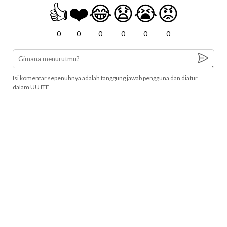
👍
❤️
😂
😧
😭
😡
0
0
0
0
0
0
Isi komentar sepenuhnya adalah tanggung jawab pengguna dan diatur
dalam UU ITE