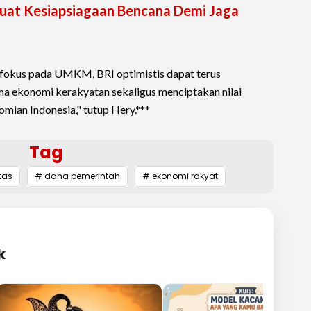
kuat Kesiapsiagaan Bencana Demi Jaga
 fokus pada UMKM, BRI optimistis dapat terus
a ekonomi kerakyatan sekaligus menciptakan nilai
ian Indonesia," tutup Hery.***
Tag
itas
# dana pemerintah
# ekonomi rakyat
k