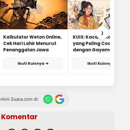
❯
Kalkulator Weton Online,
KUIS: Kacamata Apa
Cek Hari Lahir Menurut
yang Paling Cocok
Penanggalan Jawa
dengan Gayamu?
Ikuti Kuisnya ➔
Ikuti Kuisnya ➔
terkini Suara.com di:
Komentar