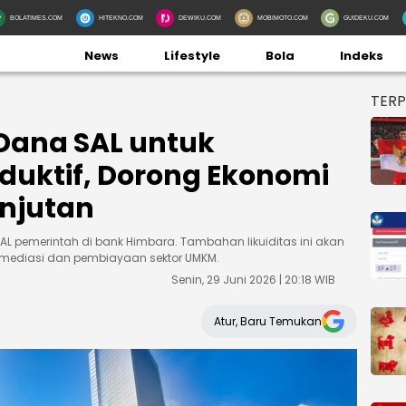
BOLATIMES.COM
HITEKNO.COM
DEWIKU.COM
MOBIMOTO.COM
GUIDEKU.COM
News
Lifestyle
Bola
Indeks
TER
Dana SAL untuk
uktif, Dorong Ekonomi
njutan
 pemerintah di bank Himbara. Tambahan likuiditas ini akan
rmediasi dan pembiayaan sektor UMKM.
Senin, 29 Juni 2026 | 20:18 WIB
Atur, Baru Temukan