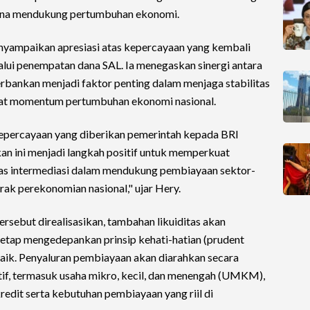
 guna mendukung pertumbuhan ekonomi.
yampaikan apresiasi atas kepercayaan yang kembali
lui penempatan dana SAL. Ia menegaskan sinergi antara
rbankan menjadi faktor penting dalam menjaga stabilitas
at momentum pertumbuhan ekonomi nasional.
epercayaan yang diberikan pemerintah kepada BRI
an ini menjadi langkah positif untuk memperkuat
tas intermediasi dalam mendukung pembiayaan sektor-
ak perekonomian nasional," ujar Hery.
ersebut direalisasikan, tambahan likuiditas akan
etap mengedepankan prinsip kehati-hatian (prudent
aik. Penyaluran pembiayaan akan diarahkan secara
tif, termasuk usaha mikro, kecil, dan menengah (UMKM),
dit serta kebutuhan pembiayaan yang riil di