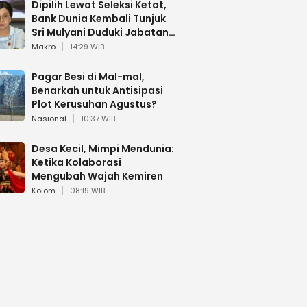
Dipilih Lewat Seleksi Ketat,
Bank Dunia Kembali Tunjuk
Sri Mulyani Duduki Jabatan
Strategis
Makro
14:29 WIB
Pagar Besi di Mal-mal,
Benarkah untuk Antisipasi
Plot Kerusuhan Agustus?
Nasional
10:37 WIB
Desa Kecil, Mimpi Mendunia:
Ketika Kolaborasi
Mengubah Wajah Kemiren
Kolom
08:19 WIB