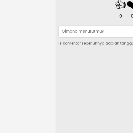
👍
❤
0
Isi komentar sepenuhnya adalah tangg