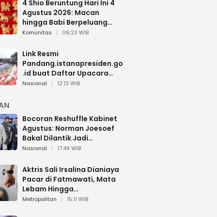
4 Shio Beruntung Hari Ini 4
Agustus 2026: Macan
hingga Babi Berpeluang
Dapat Kabar Baik
Komunitas
06:23 WIB
Link Resmi
Pandang.istanapresiden.go
.id buat Daftar Upacara
Bendera HUT RI di Istana
Nasional
12:13 WIB
Negara
HAN
Bocoran Reshuffle Kabinet
Agustus: Norman Joesoef
Bakal Dilantik Jadi
Wamenhan RI
Nasional
17:49 WIB
Aktris Sali Irsalina Dianiaya
Pacar di Fatmawati, Mata
Lebam Hingga
Diselamatkan Polantas
Metropolitan
15:11 WIB