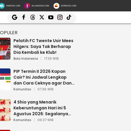
HIMEDIK.COM
IKLANDISINI.COM
SERBADA.COM
POPULER
Pelatih FC Twente Usir Mees
Hilgers: Saya Tak Berharap
Dia Kembali ke Klub!
Bola Indonesia
17:39 WIB
PIP Termin II 2026 Kapan
Cair? Ini Jadwal Lengkap
dan Cara Ceknya agar Dana
Tidak Hangus!
Komunitas
07:36 WIB
4 Shio yang Menarik
Keberuntungan Hari Ini 5
Agustus 2026: Segalanya
Berjalan Lancar
Komunitas
06:37 WIB