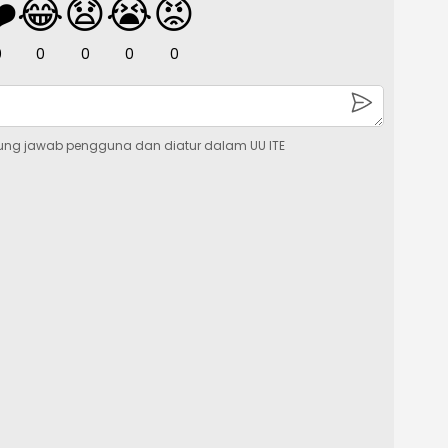
️
😂
😧
😭
😡
0
0
0
0
0
ung jawab pengguna dan diatur dalam UU ITE