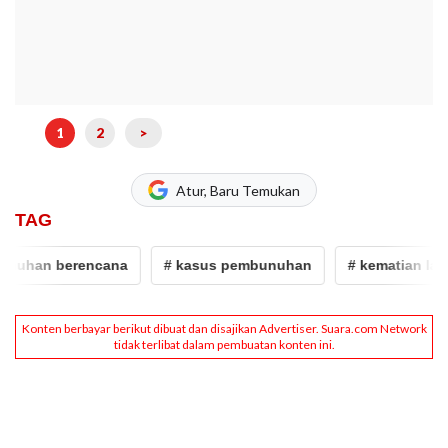
1
2
>
Atur, Baru Temukan
TAG
uhan berencana
# kasus pembunuhan
# kematian lansia