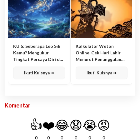
KUIS: Seberapa Leo Sih
Kalkulator Weton
Kamu? Mengukur
Online, Cek Hari Lahir
Tingkat Percaya Diri dan
Menurut Penanggalan
Karisma
Jawa
Ikuti Kuisnya ➔
Ikuti Kuisnya ➔
Komentar
👍
❤️
😂
😧
😭
😡
0
0
0
0
0
0