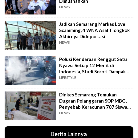
Dimusnahkan
NEWS
Jadikan Semarang Markas Love
Scamming, 4 WNA Asal Tiongkok
Akhirnya Dideportasi
NEWS
Polusi Kendaraan Renggut Satu
Nyawa Setiap 12 Menit di
Indonesia, Studi Soroti Dampak
Seriusnya
LIFESTYLE
Dinkes Semarang Temukan
Dugaan Pelanggaran SOP MBG,
Penyebab Keracunan 707 Siswa
Masih Diteliti
NEWS
Berita Lainnya