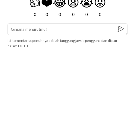
👍
❤️
😂
😧
😭
😡
0
0
0
0
0
0
Isi komentar sepenuhnya adalah tanggung jawab pengguna dan diatur
dalam UU ITE