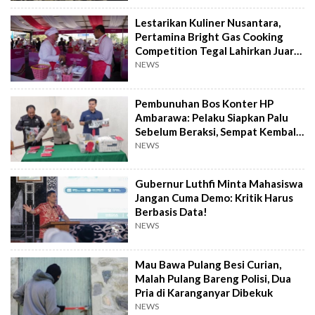
Lestarikan Kuliner Nusantara,
Pertamina Bright Gas Cooking
Competition Tegal Lahirkan Juara
Baru
NEWS
Pembunuhan Bos Konter HP
Ambarawa: Pelaku Siapkan Palu
Sebelum Beraksi, Sempat Kembali
Datangi TKP
NEWS
Gubernur Luthfi Minta Mahasiswa
Jangan Cuma Demo: Kritik Harus
Berbasis Data!
NEWS
Mau Bawa Pulang Besi Curian,
Malah Pulang Bareng Polisi, Dua
Pria di Karanganyar Dibekuk
NEWS