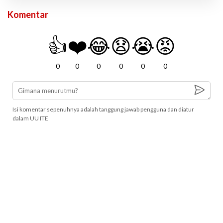
Komentar
👍
❤️
😂
😧
😭
😡
0
0
0
0
0
0
Isi komentar sepenuhnya adalah tanggung jawab pengguna dan diatur
dalam UU ITE