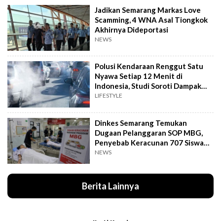
Jadikan Semarang Markas Love
Scamming, 4 WNA Asal Tiongkok
Akhirnya Dideportasi
NEWS
Polusi Kendaraan Renggut Satu
Nyawa Setiap 12 Menit di
Indonesia, Studi Soroti Dampak
Seriusnya
LIFESTYLE
Dinkes Semarang Temukan
Dugaan Pelanggaran SOP MBG,
Penyebab Keracunan 707 Siswa
Masih Diteliti
NEWS
Berita Lainnya