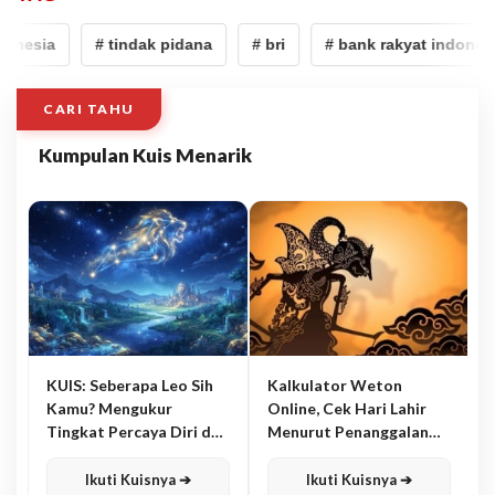
onesia
# tindak pidana
# bri
# bank rakyat indonesia
CARI TAHU
Kumpulan Kuis Menarik
KUIS: Seberapa Leo Sih
Kalkulator Weton
Kamu? Mengukur
Online, Cek Hari Lahir
Tingkat Percaya Diri dan
Menurut Penanggalan
Karisma
Jawa
Ikuti Kuisnya ➔
Ikuti Kuisnya ➔