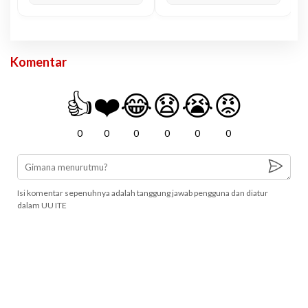
Komentar
👍
❤️
😂
😧
😭
😡
0
0
0
0
0
0
Isi komentar sepenuhnya adalah tanggung jawab pengguna dan diatur
dalam UU ITE