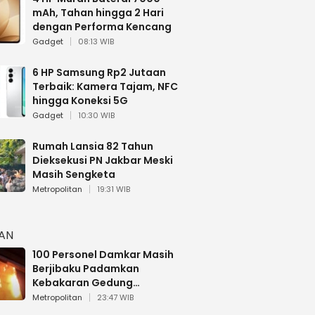
mAh, Tahan hingga 2 Hari
dengan Performa Kencang
Gadget
08:13 WIB
6 HP Samsung Rp2 Jutaan
Terbaik: Kamera Tajam, NFC
hingga Koneksi 5G
Gadget
10:30 WIB
Rumah Lansia 82 Tahun
Dieksekusi PN Jakbar Meski
Masih Sengketa
Metropolitan
19:31 WIB
HAN
100 Personel Damkar Masih
Berjibaku Padamkan
Kebakaran Gedung
Bapenda DKI
Metropolitan
23:47 WIB