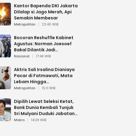
Kantor Bapenda DKI Jakarta
Dilalap si Jago Merah, Api
Semakin Membesar
Metropolitan
23:40 WIB
Bocoran Reshuffle Kabinet
Agustus: Norman Joesoef
Bakal Dilantik Jadi
Wamenhan RI
Nasional
17:49 WIB
Aktris Sali Irsalina Dianiaya
Pacar di Fatmawati, Mata
Lebam Hingga
Diselamatkan Polantas
Metropolitan
15:11 WIB
Dipilih Lewat Seleksi Ketat,
Bank Dunia Kembali Tunjuk
Sri Mulyani Duduki Jabatan
Strategis
Makro
14:29 WIB