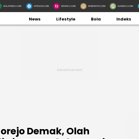
BOLATIMES.COM
HITEKNO.COM
DEWIKU.COM
MOBIMOTO.COM
GUIDEKU.COM
News
Lifestyle
Bola
Indeks
dorejo Demak, Olah