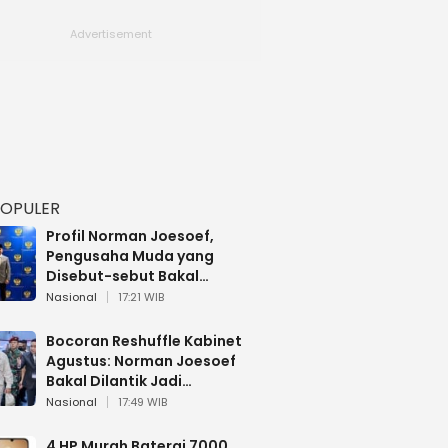
POPULER
Profil Norman Joesoef,
Pengusaha Muda yang
Disebut-sebut Bakal
Dilantik Jadi Wamenhan RI
Nasional
17:21 WIB
Bocoran Reshuffle Kabinet
Agustus: Norman Joesoef
Bakal Dilantik Jadi
Wamenhan RI
Nasional
17:49 WIB
4 HP Murah Baterai 7000